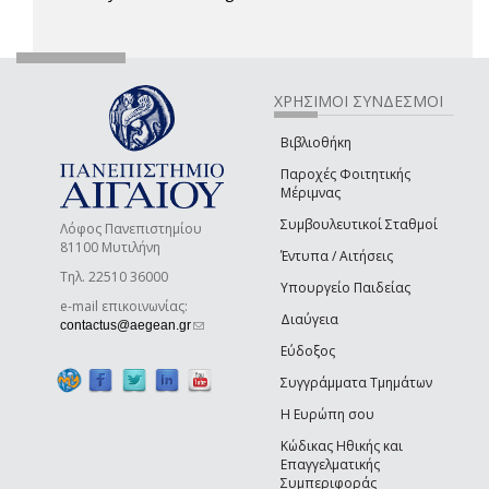
ΧΡΗΣΙΜΟΙ ΣΥΝΔΕΣΜΟΙ
Βιβλιοθήκη
Παροχές Φοιτητικής
Μέριμνας
Συμβουλευτικοί Σταθμοί
Λόφος Πανεπιστημίου
81100 Μυτιλήνη
Έντυπα / Αιτήσεις
Τηλ. 22510 36000
Υπουργείο Παιδείας
e-mail επικοινωνίας:
Διαύγεια
(link sends e-mail)
contactus@aegean.gr
Εύδοξος
Συγγράμματα Τμημάτων
Η Ευρώπη σου
Κώδικας Ηθικής και
Επαγγελματικής
Συμπεριφοράς