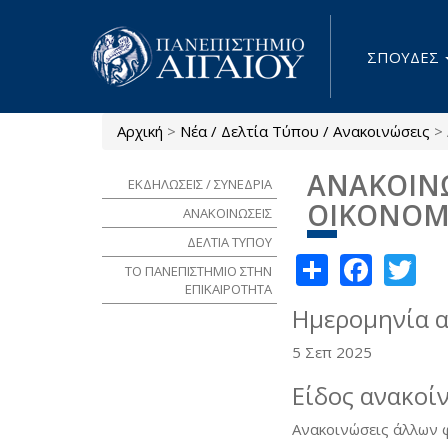
Παράκαμψη προς το κυρίως περιεχόμενο
ΣΠΟΥΔΕΣ
Αρχική
>
Νέα / Δελτία Τύπου / Ανακοινώσεις
>
Είστε εδώ
ΑΝΑΚΟΙΝΩ
ΕΚΔΗΛΩΣΕΙΣ / ΣΥΝΕΔΡΙΑ
ΟΙΚΟΝΟΜ
ΑΝΑΚΟΙΝΩΣΕΙΣ
ΔΕΛΤΙΑ ΤΥΠΟΥ
Share
Face
Tw
ΤΟ ΠΑΝΕΠΙΣΤΗΜΙΟ ΣΤΗΝ
ΕΠΙΚΑΙΡΟΤΗΤΑ
Ημερομηνία 
5 Σεπ 2025
Είδος ανακοί
Ανακοινώσεις άλλων