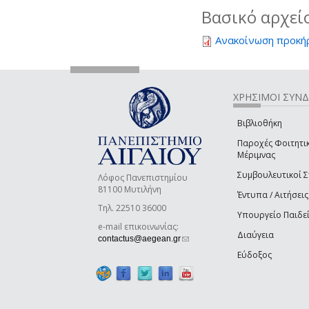
Βασικό αρχεί
Ανακοίνωση προκή
ΧΡΗΣΙΜΟΙ ΣΥΝ
Βιβλιοθήκη
Παροχές Φοιτητι
Μέριμνας
Συμβουλευτικοί 
Λόφος Πανεπιστημίου
81100 Μυτιλήνη
Έντυπα / Αιτήσεις
Τηλ. 22510 36000
Υπουργείο Παιδε
e-mail επικοινωνίας:
Διαύγεια
(link sends e-mail)
contactus@aegean.gr
Εύδοξος