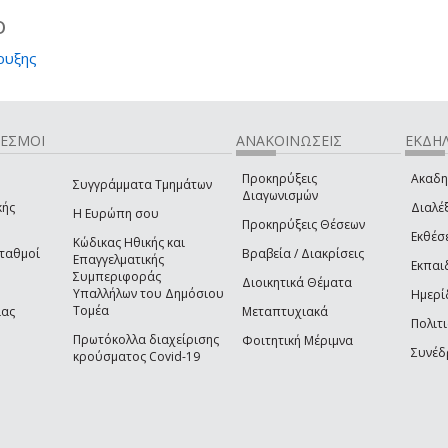
ο
ρυξης
ΔΕΣΜΟΙ
ΑΝΑΚΟΙΝΩΣΕΙΣ
ΕΚΔΗΛ
Προκηρύξεις
Ακαδη
Συγγράμματα Τμημάτων
Διαγωνισμών
κής
Διαλέξ
Η Ευρώπη σου
Προκηρύξεις Θέσεων
Εκθέσ
Κώδικας Ηθικής και
Σταθμοί
Βραβεία / Διακρίσεις
Επαγγελματικής
Εκπαι
Συμπεριφοράς
Διοικητικά Θέματα
Υπαλλήλων του Δημόσιου
Ημερί
Τομέα
ίας
Μεταπτυχιακά
Πολιτι
Πρωτόκολλα διαχείρισης
Φοιτητική Μέριμνα
Συνέδ
κρούσματος Covid-19