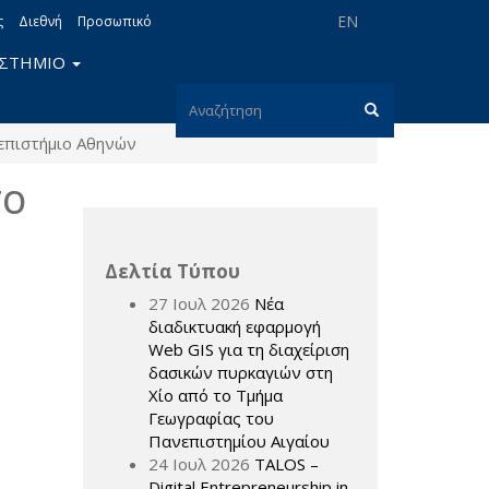
EN
ς
Διεθνή
Προσωπικό
ΙΣΤΗΜΙΟ
Φόρμα
πιστήμιο Αθηνών
αναζήτησης
Αναζήτηση
ΤΟ
Δελτία Τύπου
27 Ιουλ 2026
Νέα
διαδικτυακή εφαρμογή
Web GIS για τη διαχείριση
δασικών πυρκαγιών στη
Χίο από το Τμήμα
Γεωγραφίας του
Πανεπιστημίου Αιγαίου
24 Ιουλ 2026
TALOS –
Digital Entrepreneurship in