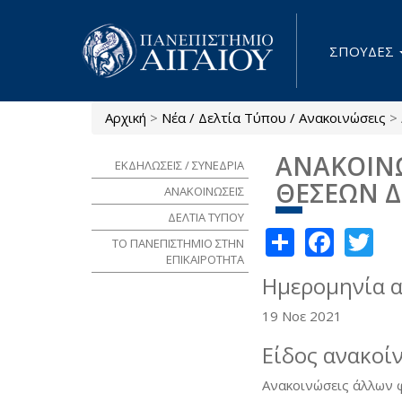
Παράκαμψη προς το κυρίως περιεχόμενο
ΣΠΟΥΔΕΣ
Αρχική
>
Νέα / Δελτία Τύπου / Ανακοινώσεις
>
Είστε εδώ
ΑΝΑΚΟΙΝ
ΕΚΔΗΛΩΣΕΙΣ / ΣΥΝΕΔΡΙΑ
ΘΕΣΕΩΝ Δ
ΑΝΑΚΟΙΝΩΣΕΙΣ
ΔΕΛΤΙΑ ΤΥΠΟΥ
Share
Face
Tw
ΤΟ ΠΑΝΕΠΙΣΤΗΜΙΟ ΣΤΗΝ
ΕΠΙΚΑΙΡΟΤΗΤΑ
Ημερομηνία 
19 Νοε 2021
Είδος ανακοί
Ανακοινώσεις άλλων