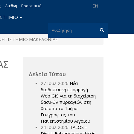
EN
ς
Διεθνή
Προσωπικό
ΙΣΤΗΜΙΟ
Φόρμα
ΝΕΠΙΣΤΗΜΙΟ ΜΑΚΕΔΟΝΙΑΣ
αναζήτησης
Αναζήτηση
ΑΣ
Δελτία Τύπου
27 Ιουλ 2026
Νέα
διαδικτυακή εφαρμογή
Web GIS για τη διαχείριση
δασικών πυρκαγιών στη
Χίο από το Τμήμα
Γεωγραφίας του
Πανεπιστημίου Αιγαίου
24 Ιουλ 2026
TALOS –
Digital Entrepreneurship in