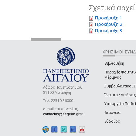
Σχετικά αρχε
Προκήρυξη 1
Προκήρυξη 2
Προκήρυξη 3
ΧΡΗΣΙΜΟΙ ΣΥΝ
Βιβλιοθήκη
Παροχές Φοιτητι
Μέριμνας
Συμβουλευτικοί 
Λόφος Πανεπιστημίου
81100 Μυτιλήνη
Έντυπα / Αιτήσεις
Τηλ. 22510 36000
Υπουργείο Παιδε
e-mail επικοινωνίας:
Διαύγεια
(link sends e-mail)
contactus@aegean.gr
Εύδοξος