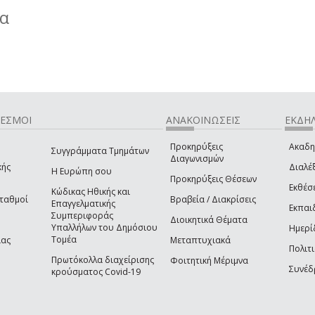
ία
ΔΕΣΜΟΙ
ΑΝΑΚΟΙΝΩΣΕΙΣ
ΕΚΔΗΛ
Προκηρύξεις
Ακαδη
Συγγράμματα Τμημάτων
Διαγωνισμών
κής
Διαλέξ
Η Ευρώπη σου
Προκηρύξεις Θέσεων
Εκθέσ
Κώδικας Ηθικής και
Σταθμοί
Βραβεία / Διακρίσεις
Επαγγελματικής
Εκπαι
Συμπεριφοράς
Διοικητικά Θέματα
Υπαλλήλων του Δημόσιου
Ημερί
Τομέα
ίας
Μεταπτυχιακά
Πολιτι
Πρωτόκολλα διαχείρισης
Φοιτητική Μέριμνα
Συνέδ
κρούσματος Covid-19