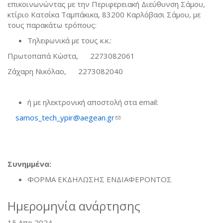
επικοινωνώντας με την Περιφερειακή Διεύθυνση Σάμου,
κτίριο Κατσίκα Ταμπάκικα, 83200 Καρλόβασι Σάμου, με
τους παρακάτω τρόπους:
Τηλεφωνικά με τους κ.κ.:
Πρωτοπαπά Κώστα, 2273082061
Ζάχαρη Νικόλαο, 2273082040
ή με ηλεκτρονική αποστολή στα email:
samos_tech_ypir@aegean.gr
(link sends e-mail)
Συνημμένα:
ΦΟΡΜΑ ΕΚΔΗΛΩΣΗΣ ΕΝΔΙΑΦΕΡΟΝΤΟΣ
Ημερομηνία ανάρτησης
15 Απρ 2024