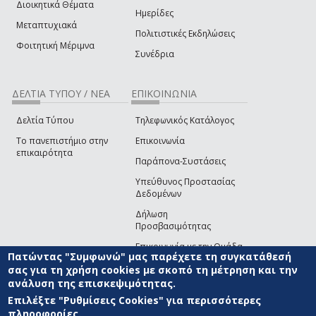
Διοικητικά Θέματα
Ημερίδες
Μεταπτυχιακά
Πολιτιστικές Εκδηλώσεις
Φοιτητική Μέριμνα
Συνέδρια
ΔΕΛΤΙΑ ΤΥΠΟΥ / ΝΕΑ
ΕΠΙΚΟΙΝΩΝΙΑ
Δελτία Τύπου
Τηλεφωνικός Κατάλογος
Το πανεπιστήμιο στην
Επικοινωνία
επικαιρότητα
Παράπονα-Συστάσεις
Υπεύθυνος Προστασίας
Δεδομένων
Δήλωση
Προσβασιμότητας
Επικοινωνία με την Ομάδα
Πατώντας "Συμφωνώ" μας παρέχετε τη συγκατάθεσή
Ανάπτυξης του site
(link sends e-mail)
σας για τη χρήση cookies με σκοπό τη μέτρηση και την
ανάλυση της επισκεψιμότητας.
© ΠΑΝΕΠΙΣΤΗΜΙΟ ΑΙΓΑΙΟΥ
ΟΡΟΙ ΧΡΗΣΗΣ
ΠΟΛΙΤΙΚΗ COOKIES
ΟΜΑΔΑ
ΑΝΑΠΤΥΞΗΣ
Επιλέξτε "Ρυθμίσεις Cookies" για περισσότερες
πληροφορίες.