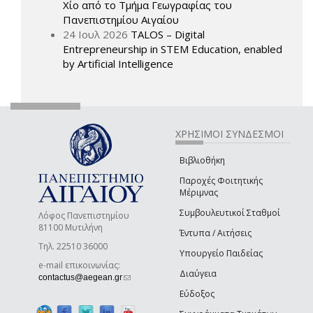
Χίο από το Τμήμα Γεωγραφίας του
Πανεπιστημίου Αιγαίου
24 Ιουλ 2026
TALOS – Digital
Entrepreneurship in STEM Education, enabled
by Artificial Intelligence
ΧΡΗΣΙΜΟΙ ΣΥΝΔΕΣΜΟΙ
Βιβλιοθήκη
Παροχές Φοιτητικής
Μέριμνας
Συμβουλευτικοί Σταθμοί
Λόφος Πανεπιστημίου
81100 Μυτιλήνη
Έντυπα / Αιτήσεις
Τηλ. 22510 36000
Υπουργείο Παιδείας
e-mail επικοινωνίας:
Διαύγεια
(link sends e-mail)
contactus@aegean.gr
Εύδοξος