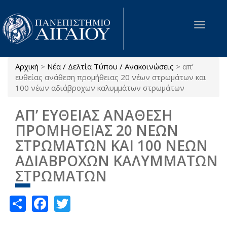
Παράκαμψη προς το κυρίως περιεχόμενο
Toggle
navigat
Αρχική
>
Νέα / Δελτία Τύπου / Ανακοινώσεις
>
απ’
Είστε εδώ
ευθείας ανάθεση προμήθειας 20 νέων στρωμάτων και
100 νέων αδιάβροχων καλυμμάτων στρωμάτων
ΑΠ’ ΕΥΘΕΙΑΣ ΑΝΑΘΕΣΗ
ΠΡΟΜΗΘΕΙΑΣ 20 ΝΕΩΝ
ΣΤΡΩΜΑΤΩΝ ΚΑΙ 100 ΝΕΩΝ
ΑΔΙΑΒΡΟΧΩΝ ΚΑΛΥΜΜΑΤΩΝ
ΣΤΡΩΜΑΤΩΝ
Share
Facebook
Twitter