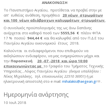
ΑΝΑΚΟΙΝΩΣΗ
Το Πανεπιστήμιο Αιγαίου, προτίθεται να προβεί στην με
απ’ ευθείας ανάθεση, προμήθεια
20 νέων στρωμάτων
και 100 νέων αδιάβροχων καλυμμάτων στρωμάτων
.
Ο συνολικός προϋπολογισμός της ως άνω δαπάνης
ανέρχεται στο καθαρό ποσό των
5555,56 €
πλέον ΦΠΑ
17 % ποσού
944,44 €
και θα καλυφθεί από τον Π.Δ.Ε του
Παν/μίου Αιγαίου οικονομικού έτους 2018.
Καλούνται οι ενδιαφερόμενοι που επιθυμούν να
εκδηλώσουν ενδιαφέρον, να μας ενημερώσουν μέχρι και
την
Παρασκευή
20 -07 -2018 και ώρα 10:00
επικοινωνώντας με
το Γραφείο του Τμήματος Τεχνικής
Υπηρεσίας , Λόφος Παν/μίου Αιγαίου
(όνομα υπαλλήλου :
Νίκος Μιχαλάκης, τηλ. επικοινωνίας 22510 36951)
ή με
ηλεκτρονική αποστολή στο e mail:
mihalakis@aegean.gr
(link
.
sends
e-
Ημερομηνία ανάρτησης
mail)
10 Ιουλ 2018