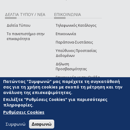
ΔΕΛΤΙΑ ΤΥΠΟΥ / ΝΕΑ
ΕΠΙΚΟΙΝΩΝΙΑ
Δελτία Τύπου
Τηλεφωνικός Κατάλογος
Το πανεπιστήμιο στην
Επικοινωνία
επικαιρότητα
Παράπονα-Συστάσεις
Υπεύθυνος Προστασίας
Δεδομένων
Δήλωση
Προσβασιμότητας
Επικοινωνία με την Ομάδα
Πατώντας "Συμφωνώ" μας παρέχετε τη συγκατάθεσή
Ανάπτυξης του site
(link sends e-mail)
σας για τη χρήση cookies με σκοπό τη μέτρηση και την
ανάλυση της επισκεψιμότητας.
© ΠΑΝΕΠΙΣΤΗΜΙΟ ΑΙΓΑΙΟΥ
ΟΡΟΙ ΧΡΗΣΗΣ
ΠΟΛΙΤΙΚΗ COOKIES
ΟΜΑΔΑ
ΑΝΑΠΤΥΞΗΣ
Επιλέξτε "Ρυθμίσεις Cookies" για περισσότερες
πληροφορίες.
Ρυθμίσεις Cookies
Συμφωνώ
Διαφωνώ