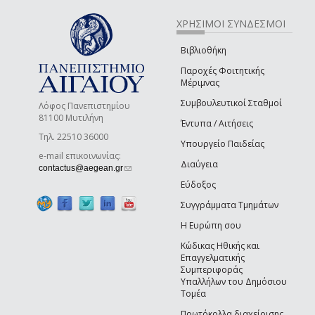
ΧΡΗΣΙΜΟΙ ΣΥΝΔΕΣΜΟΙ
Βιβλιοθήκη
Παροχές Φοιτητικής
Μέριμνας
Συμβουλευτικοί Σταθμοί
Λόφος Πανεπιστημίου
81100 Μυτιλήνη
Έντυπα / Αιτήσεις
Τηλ. 22510 36000
Υπουργείο Παιδείας
e-mail επικοινωνίας:
Διαύγεια
(link sends e-mail)
contactus@aegean.gr
Εύδοξος
Συγγράμματα Τμημάτων
Η Ευρώπη σου
Κώδικας Ηθικής και
Επαγγελματικής
Συμπεριφοράς
Υπαλλήλων του Δημόσιου
Τομέα
Πρωτόκολλα διαχείρισης