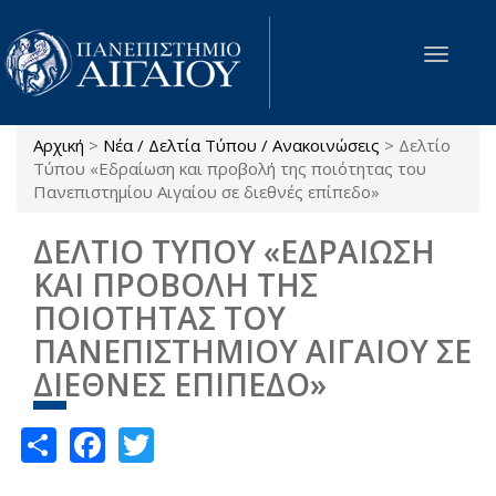
Παράκαμψη προς το κυρίως περιεχόμενο
Toggle
navigat
Αρχική
>
Νέα / Δελτία Τύπου / Ανακοινώσεις
>
Δελτίο
Είστε εδώ
Τύπου «Εδραίωση και προβολή της ποιότητας του
Πανεπιστημίου Αιγαίου σε διεθνές επίπεδο»
ΔΕΛΤΙΟ ΤΥΠΟΥ «ΕΔΡΑΙΩΣΗ
ΚΑΙ ΠΡΟΒΟΛΗ ΤΗΣ
ΠΟΙΟΤΗΤΑΣ ΤΟΥ
ΠΑΝΕΠΙΣΤΗΜΙΟΥ ΑΙΓΑΙΟΥ ΣΕ
ΔΙΕΘΝΕΣ ΕΠΙΠΕΔΟ»
Share
Facebook
Twitter