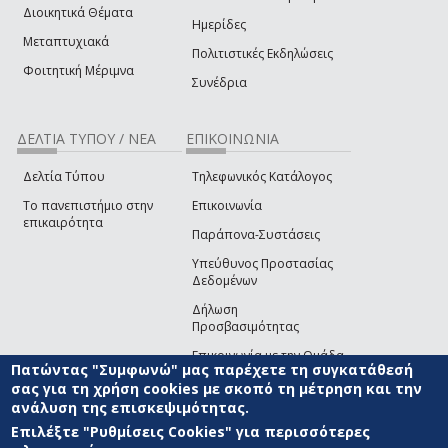
Διοικητικά Θέματα
Ημερίδες
Μεταπτυχιακά
Πολιτιστικές Εκδηλώσεις
Φοιτητική Μέριμνα
Συνέδρια
ΔΕΛΤΙΑ ΤΥΠΟΥ / ΝΕΑ
ΕΠΙΚΟΙΝΩΝΙΑ
Δελτία Τύπου
Τηλεφωνικός Κατάλογος
Το πανεπιστήμιο στην
Επικοινωνία
επικαιρότητα
Παράπονα-Συστάσεις
Υπεύθυνος Προστασίας
Δεδομένων
Δήλωση
Προσβασιμότητας
Επικοινωνία με την Ομάδα
Πατώντας "Συμφωνώ" μας παρέχετε τη συγκατάθεσή
Ανάπτυξης του site
(link sends e-mail)
σας για τη χρήση cookies με σκοπό τη μέτρηση και την
ανάλυση της επισκεψιμότητας.
© ΠΑΝΕΠΙΣΤΗΜΙΟ ΑΙΓΑΙΟΥ
ΟΡΟΙ ΧΡΗΣΗΣ
ΠΟΛΙΤΙΚΗ COOKIES
ΟΜΑΔΑ
ΑΝΑΠΤΥΞΗΣ
Επιλέξτε "Ρυθμίσεις Cookies" για περισσότερες