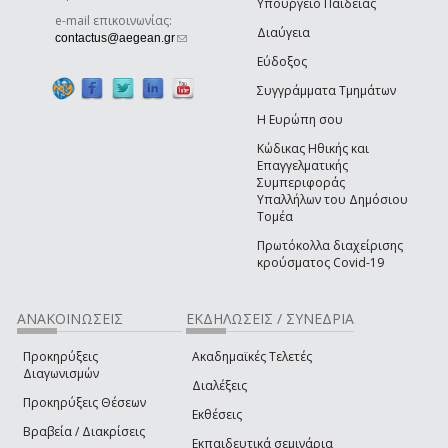
Υπουργείο Παιδείας
e-mail επικοινωνίας:
Διαύγεια
(link sends e-mail)
contactus@aegean.gr
Εύδοξος
Συγγράμματα Τμημάτων
Η Ευρώπη σου
Κώδικας Ηθικής και
Επαγγελματικής
Συμπεριφοράς
Υπαλλήλων του Δημόσιου
Τομέα
Πρωτόκολλα διαχείρισης
κρούσματος Covid-19
ΑΝΑΚΟΙΝΩΣΕΙΣ
ΕΚΔΗΛΩΣΕΙΣ / ΣΥΝΕΔΡΙΑ
Προκηρύξεις
Ακαδημαϊκές Τελετές
Διαγωνισμών
Διαλέξεις
Προκηρύξεις Θέσεων
Εκθέσεις
Βραβεία / Διακρίσεις
Εκπαιδευτικά σεμινάρια