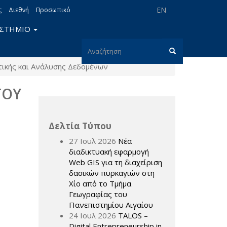
EN
ς
Διεθνή
Προσωπικό
ΙΣΤΗΜΙΟ
Φόρμα
τικής και Ανάλυσης Δεδομένων
αναζήτησης
Αναζήτηση
ΤΟΥ
Δελτία Τύπου
27 Ιουλ 2026
Νέα
διαδικτυακή εφαρμογή
Web GIS για τη διαχείριση
δασικών πυρκαγιών στη
Χίο από το Τμήμα
Γεωγραφίας του
Πανεπιστημίου Αιγαίου
24 Ιουλ 2026
TALOS –
Digital Entrepreneurship in