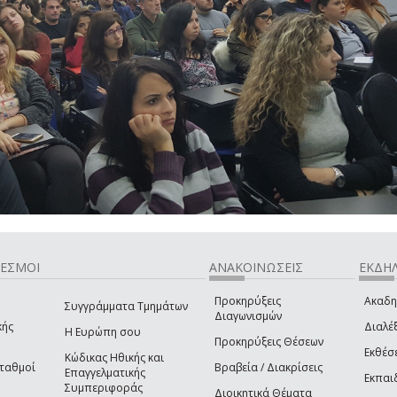
ΔΕΣΜΟΙ
ΑΝΑΚΟΙΝΩΣΕΙΣ
ΕΚΔΗΛ
Προκηρύξεις
Ακαδη
Συγγράμματα Τμημάτων
Διαγωνισμών
κής
Διαλέξ
Η Ευρώπη σου
Προκηρύξεις Θέσεων
Εκθέσ
Κώδικας Ηθικής και
Σταθμοί
Βραβεία / Διακρίσεις
Επαγγελματικής
Εκπαι
Συμπεριφοράς
Διοικητικά Θέματα