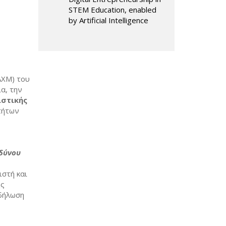
STEM Education, enabled
by Artificial Intelligence
ΑΧΜ) του
α, την
ιστικής
τήτων
νδύνου
ιστή και
ής
κδήλωση