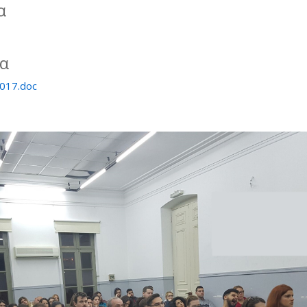
α
ία
2017.doc