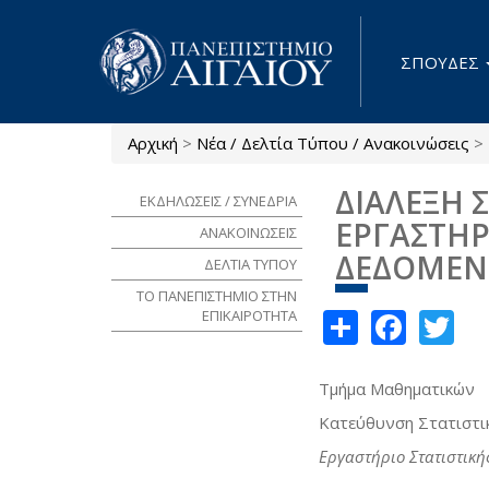
Παράκαμψη προς το κυρίως περιεχόμενο
ΣΠΟΥΔΕΣ
Αρχική
>
Νέα / Δελτία Τύπου / Ανακοινώσεις
>
Είστε εδώ
ΔΙΑΛΕΞΗ 
ΕΚΔΗΛΩΣΕΙΣ / ΣΥΝΕΔΡΙΑ
ΕΡΓΑΣΤΗΡ
ΑΝΑΚΟΙΝΩΣΕΙΣ
ΔΕΔΟΜΕ
ΔΕΛΤΙΑ ΤΥΠΟΥ
ΤΟ ΠΑΝΕΠΙΣΤΗΜΙΟ ΣΤΗΝ
Share
Face
Tw
ΕΠΙΚΑΙΡΟΤΗΤΑ
Τμήμα Μαθηματικών
Κατεύθυνση Στατιστι
Εργαστήριο Στατιστική