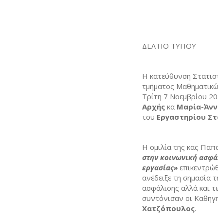
Καρλόβ
ΔΕΛΤΙΟ ΤΥΠΟΥ
Η κατεύθυνση Στατισ
τμήματος Μαθηματικών
Τρίτη 7 Νοεμβρίου 20
Αρχής
κα
Μαρία-Άνν
του
Εργαστηρίου Στ
Η ομιλία της κας Παπα
στην κοινωνική ασφά
εργασίας»
επικεντρώθ
ανέδειξε τη σημασία τ
ασφάλισης αλλά και τ
συντόνισαν οι Καθηγη
Χατζόπουλος
.