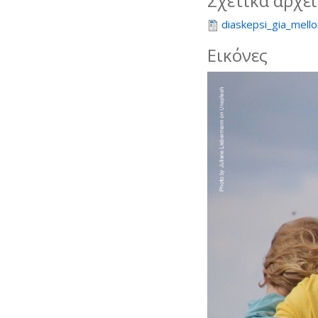
Σχετικά αρχε
diaskepsi_gia_mell
Εικόνες