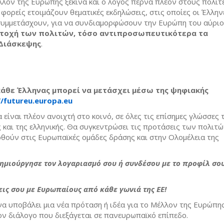
λλον της Ευρώπης ξεκινά και ο λόγος περνά πλέον στους πολίτ
φορείς ετοιμάζουν θεματικές εκδηλώσεις, στις οποίες οι Έλλην
συμμετάσχουν, για να συνδιαμορφώσουν την Ευρώπη του αύριο
ετοχή των πολιτών, τόσο αντιπροσωπευτικότερα τα
Διάσκεψης
.
κάθε Έλληνας μπορεί να μετάσχει μέσω της ψηφιακής
//futureu.europa.eu
είναι πλέον ανοιχτή στο κοινό, σε όλες τις επίσημες γλώσσες τ
και της ελληνικής. Θα συγκεντρώσει τις προτάσεις των πολιτών
ρθούν στις Ευρωπαϊκές ομάδες δράσης και στην Ολομέλεια της
δημιούργησε τον λογαριασμό σου ή συνδέσου με το προφίλ σο
εις σου με Ευρωπαίους από κάθε γωνιά της ΕΕ!
να υποβάλει μια νέα πρόταση ή ιδέα για το Μέλλον της Ευρώπη
ν διάλογο που διεξάγεται σε πανευρωπαϊκό επίπεδο.