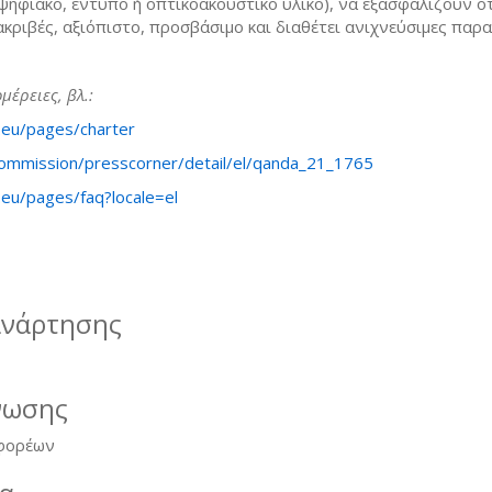
 ψηφιακό, έντυπο ή οπτικοακουστικό υλικό), να εξασφαλίζουν ό
 ακριβές, αξιόπιστο, προσβάσιμο και διαθέτει ανιχνεύσιμες παρ
μέρειες, βλ.:
a.eu/pages/charter
commission/presscorner/detail/el/qanda_21_1765
.eu/pages/faq?locale=el
ανάρτησης
νωσης
 φορέων