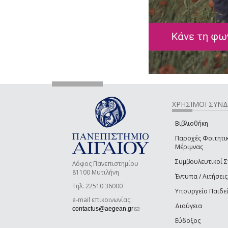
ΧΡΗΣΙΜΟΙ ΣΥΝ
Βιβλιοθήκη
Παροχές Φοιτητι
Μέριμνας
Συμβουλευτικοί 
Λόφος Πανεπιστημίου
81100 Μυτιλήνη
Έντυπα / Αιτήσεις
Τηλ. 22510 36000
Υπουργείο Παιδε
e-mail επικοινωνίας:
Διαύγεια
(link sends e-mail)
contactus@aegean.gr
Εύδοξος