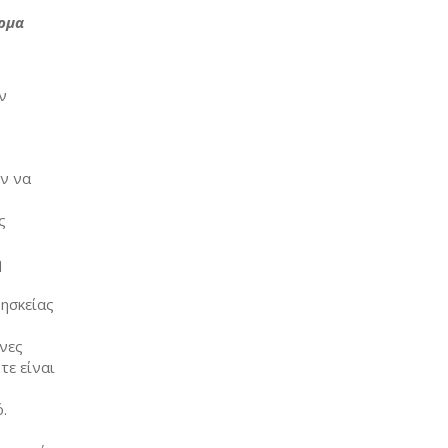
ρμα
ν
υν να
ς
η
ρησκείας
ενες
τε είναι
.