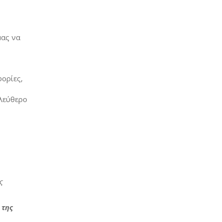
μας να
φορίες,
ελεύθερο
ς
 της