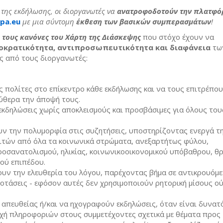
της εκδήλωσης, οι διοργανωτές να
ανατροφοδοτούν την πλατφό
opa.eu
με μια σύντομη
έκθεση των βασικών συμπερασμάτων
!
 τους κανόνες του Χάρτη της Διάσκεψης
που στόχο έχουν να
οκρατικότητα, αντιπροσωπευτικότητα και διαφάνεια
τω
ς από τους διοργανωτές:
 πολίτες στο επίκεντρο κάθε εκδήλωσης και να τους επιτρέπο
ύθερα την άποψή τους.
κδηλώσεις χωρίς αποκλεισμούς και προσβάσιμες για όλους του
ν την πολυμορφία στις συζητήσεις, υποστηρίζοντας ενεργά τ
ιτών από όλα τα κοινωνικά στρώματα, ανεξαρτήτως φύλου,
ροσανατολισμού, ηλικίας, κοινωνικοοικονομικού υπόβαθρου, θ
κού επιπέδου.
υν την ελευθερία του λόγου, παρέχοντας βήμα σε αντικρουόμ
οτάσεις - εφόσον αυτές δεν χρησιμοποιούν ρητορική μίσους ού
απευθείας ή/και να ηχογραφούν εκδηλώσεις, όταν είναι δυνατό
χή πληροφοριών στους συμμετέχοντες σχετικά με θέματα προς