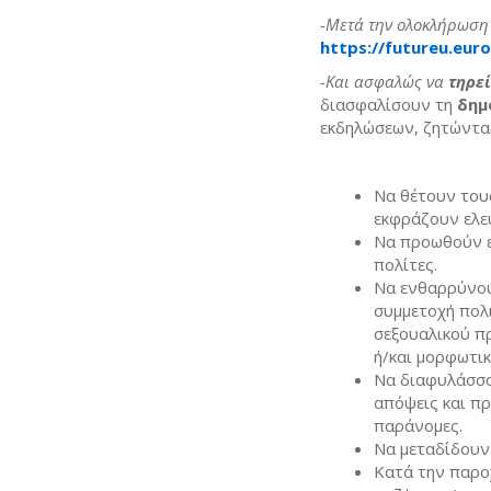
-Μετά την ολοκλήρωση 
https://futureu.eur
-Και ασφαλώς να
τηρεί
διασφαλίσουν τη
δημ
εκδηλώσεων, ζητώντα
Να θέτουν τους
εκφράζουν ελε
Να προωθούν ε
πολίτες.
Να ενθαρρύνου
συμμετοχή πολ
σεξουαλικού π
ή/και μορφωτι
Να διαφυλάσσο
απόψεις και πρ
παράνομες.
Να μεταδίδουν 
Κατά την παρο