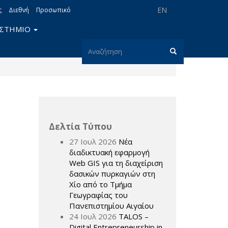
EN
ς
Διεθνή
Προσωπικό
ΙΣΤΗΜΙΟ
Φόρμα
αναζήτησης
Αναζήτηση
Δελτία Τύπου
27 Ιουλ 2026
Νέα
διαδικτυακή εφαρμογή
Web GIS για τη διαχείριση
δασικών πυρκαγιών στη
Χίο από το Τμήμα
Γεωγραφίας του
Πανεπιστημίου Αιγαίου
24 Ιουλ 2026
TALOS –
Digital Entrepreneurship in