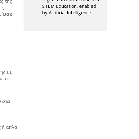
ες της
STEM Education, enabled
ες
by Artificial Intelligence
.
Όσο
ης ΕΕ,
, οι
υ στα
ς ή απλά