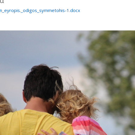
ία
on_eyropis._odigos_symmetohis-1.docx