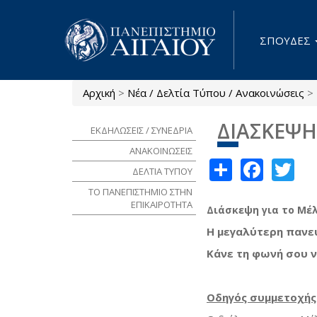
Παράκαμψη προς το κυρίως περιεχόμενο
ΣΠΟΥΔΕΣ
Αρχική
>
Νέα / Δελτία Τύπου / Ανακοινώσεις
>
Είστε εδώ
ΔΙΑΣΚΕΨΗ
ΕΚΔΗΛΩΣΕΙΣ / ΣΥΝΕΔΡΙΑ
ΑΝΑΚΟΙΝΩΣΕΙΣ
Share
Face
Tw
ΔΕΛΤΙΑ ΤΥΠΟΥ
ΤΟ ΠΑΝΕΠΙΣΤΗΜΙΟ ΣΤΗΝ
ΕΠΙΚΑΙΡΟΤΗΤΑ
Διάσκεψη για το Μέ
Η μεγαλύτερη πανε
Κάνε τη φωνή σου ν
Οδηγός συμμετοχής