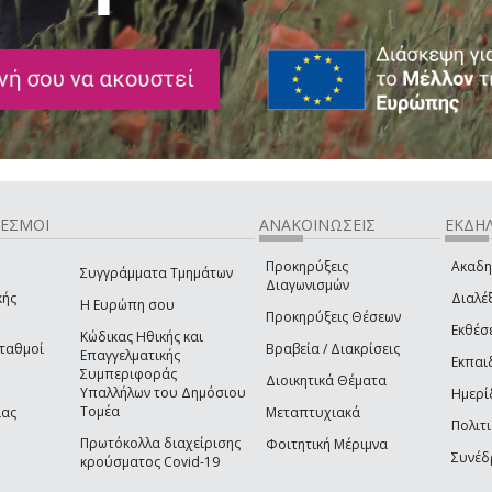
ΔΕΣΜΟΙ
ΑΝΑΚΟΙΝΩΣΕΙΣ
ΕΚΔΗΛ
Προκηρύξεις
Ακαδη
Συγγράμματα Τμημάτων
Διαγωνισμών
κής
Διαλέξ
Η Ευρώπη σου
Προκηρύξεις Θέσεων
Εκθέσ
Κώδικας Ηθικής και
Σταθμοί
Βραβεία / Διακρίσεις
Επαγγελματικής
Εκπαι
Συμπεριφοράς
Διοικητικά Θέματα
Υπαλλήλων του Δημόσιου
Ημερί
Τομέα
ίας
Μεταπτυχιακά
Πολιτι
Πρωτόκολλα διαχείρισης
Φοιτητική Μέριμνα
Συνέδ
κρούσματος Covid-19