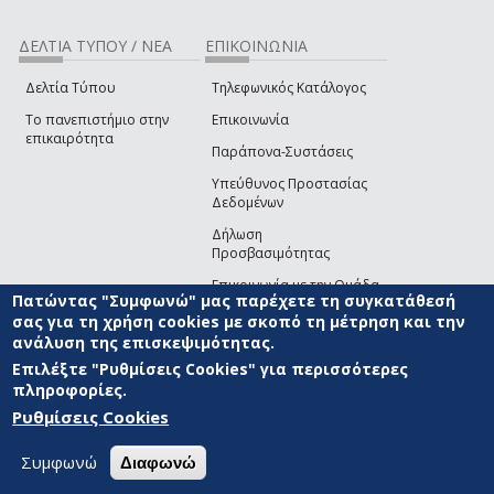
ΔΕΛΤΙΑ ΤΥΠΟΥ / ΝΕΑ
ΕΠΙΚΟΙΝΩΝΙΑ
Δελτία Τύπου
Τηλεφωνικός Κατάλογος
Το πανεπιστήμιο στην
Επικοινωνία
επικαιρότητα
Παράπονα-Συστάσεις
Υπεύθυνος Προστασίας
Δεδομένων
Δήλωση
Προσβασιμότητας
Επικοινωνία με την Ομάδα
Πατώντας "Συμφωνώ" μας παρέχετε τη συγκατάθεσή
Ανάπτυξης του site
(link sends e-mail)
σας για τη χρήση cookies με σκοπό τη μέτρηση και την
ανάλυση της επισκεψιμότητας.
© ΠΑΝΕΠΙΣΤΗΜΙΟ ΑΙΓΑΙΟΥ
ΟΡΟΙ ΧΡΗΣΗΣ
ΠΟΛΙΤΙΚΗ COOKIES
ΟΜΑΔΑ
ΑΝΑΠΤΥΞΗΣ
Επιλέξτε "Ρυθμίσεις Cookies" για περισσότερες
πληροφορίες.
Ρυθμίσεις Cookies
Συμφωνώ
Διαφωνώ