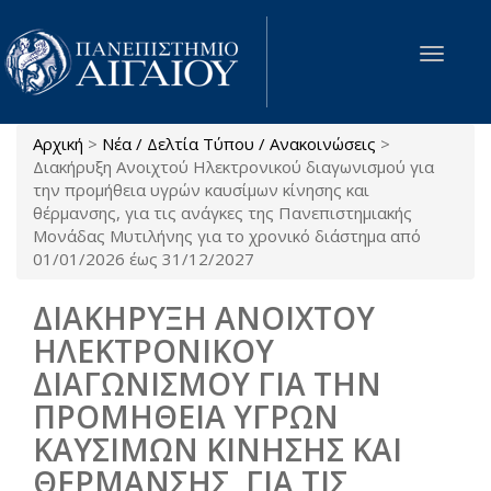
Παράκαμψη προς το κυρίως περιεχόμενο
Toggle
navigat
Αρχική
>
Νέα / Δελτία Τύπου / Ανακοινώσεις
>
Είστε εδώ
Διακήρυξη Ανοιχτού Ηλεκτρονικού διαγωνισμού για
την προμήθεια υγρών καυσίμων κίνησης και
θέρμανσης, για τις ανάγκες της Πανεπιστημιακής
Μονάδας Μυτιλήνης για το χρονικό διάστημα από
01/01/2026 έως 31/12/2027
ΔΙΑΚΗΡΥΞΗ ΑΝΟΙΧΤΟΥ
ΗΛΕΚΤΡΟΝΙΚΟΥ
ΔΙΑΓΩΝΙΣΜΟΥ ΓΙΑ ΤΗΝ
ΠΡΟΜΗΘΕΙΑ ΥΓΡΩΝ
ΚΑΥΣΙΜΩΝ ΚΙΝΗΣΗΣ ΚΑΙ
ΘΕΡΜΑΝΣΗΣ, ΓΙΑ ΤΙΣ