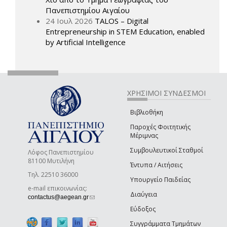
Πανεπιστημίου Αιγαίου
24 Ιουλ 2026
TALOS – Digital
Entrepreneurship in STEM Education, enabled
by Artificial Intelligence
ΧΡΗΣΙΜΟΙ ΣΥΝΔΕΣΜΟΙ
Βιβλιοθήκη
Παροχές Φοιτητικής
Μέριμνας
Συμβουλευτικοί Σταθμοί
Λόφος Πανεπιστημίου
81100 Μυτιλήνη
Έντυπα / Αιτήσεις
Τηλ. 22510 36000
Υπουργείο Παιδείας
e-mail επικοινωνίας:
Διαύγεια
(link sends e-mail)
contactus@aegean.gr
Εύδοξος
Συγγράμματα Τμημάτων