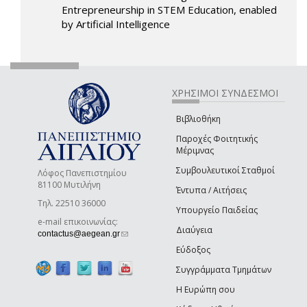
Entrepreneurship in STEM Education, enabled
by Artificial Intelligence
ΧΡΗΣΙΜΟΙ ΣΥΝΔΕΣΜΟΙ
Βιβλιοθήκη
Παροχές Φοιτητικής
Μέριμνας
Συμβουλευτικοί Σταθμοί
Λόφος Πανεπιστημίου
81100 Μυτιλήνη
Έντυπα / Αιτήσεις
Τηλ. 22510 36000
Υπουργείο Παιδείας
e-mail επικοινωνίας:
Διαύγεια
(link sends e-mail)
contactus@aegean.gr
Εύδοξος
Συγγράμματα Τμημάτων
Η Ευρώπη σου