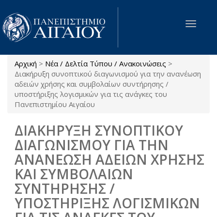
Παράκαμψη προς το κυρίως περιεχόμενο
Toggle
navigat
Αρχική
>
Νέα / Δελτία Τύπου / Ανακοινώσεις
>
Είστε εδώ
Διακήρυξη συνοπτικού διαγωνισμού για την ανανέωση
αδειών χρήσης και συμβολαίων συντήρησης /
υποστήριξης λογισμικών για τις ανάγκες του
Πανεπιστημίου Αιγαίου
ΔΙΑΚΗΡΥΞΗ ΣΥΝΟΠΤΙΚΟΥ
ΔΙΑΓΩΝΙΣΜΟΥ ΓΙΑ ΤΗΝ
ΑΝΑΝΕΩΣΗ ΑΔΕΙΩΝ ΧΡΗΣΗΣ
ΚΑΙ ΣΥΜΒΟΛΑΙΩΝ
ΣΥΝΤΗΡΗΣΗΣ /
ΥΠΟΣΤΗΡΙΞΗΣ ΛΟΓΙΣΜΙΚΩΝ