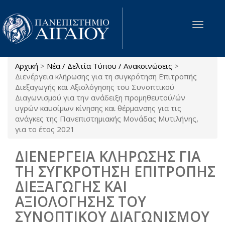
Παράκαμψη προς το κυρίως περιεχόμενο
Toggle
navigat
Αρχική
>
Νέα / Δελτία Τύπου / Ανακοινώσεις
>
Είστε εδώ
Διενέργεια κλήρωσης για τη συγκρότηση Επιτροπής
Διεξαγωγής και Αξιολόγησης του Συνοπτικού
Διαγωνισμού για την ανάδειξη προμηθευτού/ών
υγρών καυσίμων κίνησης και θέρμανσης για τις
ανάγκες της Πανεπιστημιακής Μονάδας Μυτιλήνης,
για το έτος 2021
ΔΙΕΝΕΡΓΕΙΑ ΚΛΗΡΩΣΗΣ ΓΙΑ
ΤΗ ΣΥΓΚΡΟΤΗΣΗ ΕΠΙΤΡΟΠΗΣ
ΔΙΕΞΑΓΩΓΗΣ ΚΑΙ
ΑΞΙΟΛΟΓΗΣΗΣ ΤΟΥ
ΣΥΝΟΠΤΙΚΟΥ ΔΙΑΓΩΝΙΣΜΟΥ