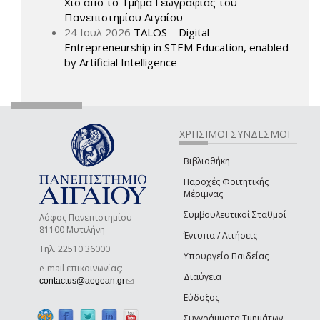
Χίο από το Τμήμα Γεωγραφίας του
Πανεπιστημίου Αιγαίου
24 Ιουλ 2026
TALOS – Digital
Entrepreneurship in STEM Education, enabled
by Artificial Intelligence
ΧΡΗΣΙΜΟΙ ΣΥΝΔΕΣΜΟΙ
Βιβλιοθήκη
Παροχές Φοιτητικής
Μέριμνας
Συμβουλευτικοί Σταθμοί
Λόφος Πανεπιστημίου
81100 Μυτιλήνη
Έντυπα / Αιτήσεις
Τηλ. 22510 36000
Υπουργείο Παιδείας
e-mail επικοινωνίας:
Διαύγεια
(link sends e-mail)
contactus@aegean.gr
Εύδοξος
Συγγράμματα Τμημάτων