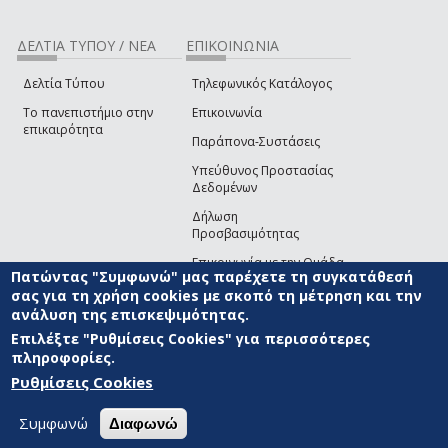
ΔΕΛΤΙΑ ΤΥΠΟΥ / ΝΕΑ
ΕΠΙΚΟΙΝΩΝΙΑ
Δελτία Τύπου
Τηλεφωνικός Κατάλογος
Το πανεπιστήμιο στην
Επικοινωνία
επικαιρότητα
Παράπονα-Συστάσεις
Υπεύθυνος Προστασίας
Δεδομένων
Δήλωση
Προσβασιμότητας
Επικοινωνία με την Ομάδα
Πατώντας "Συμφωνώ" μας παρέχετε τη συγκατάθεσή
Ανάπτυξης του site
(link sends e-mail)
σας για τη χρήση cookies με σκοπό τη μέτρηση και την
ανάλυση της επισκεψιμότητας.
© ΠΑΝΕΠΙΣΤΗΜΙΟ ΑΙΓΑΙΟΥ
ΟΡΟΙ ΧΡΗΣΗΣ
ΠΟΛΙΤΙΚΗ COOKIES
ΟΜΑΔΑ
ΑΝΑΠΤΥΞΗΣ
Επιλέξτε "Ρυθμίσεις Cookies" για περισσότερες
πληροφορίες.
Ρυθμίσεις Cookies
Συμφωνώ
Διαφωνώ