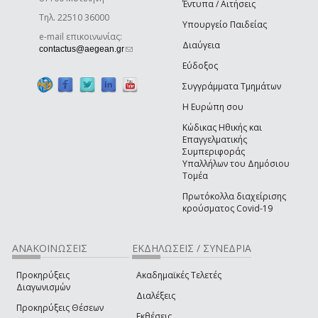
Έντυπα / Αιτήσεις
Τηλ. 22510 36000
Υπουργείο Παιδείας
e-mail επικοινωνίας:
Διαύγεια
(link sends e-mail)
contactus@aegean.gr
Εύδοξος
Συγγράμματα Τμημάτων
Η Ευρώπη σου
Κώδικας Ηθικής και
Επαγγελματικής
Συμπεριφοράς
Υπαλλήλων του Δημόσιου
Τομέα
Πρωτόκολλα διαχείρισης
κρούσματος Covid-19
ΑΝΑΚΟΙΝΩΣΕΙΣ
ΕΚΔΗΛΩΣΕΙΣ / ΣΥΝΕΔΡΙΑ
Προκηρύξεις
Ακαδημαϊκές Τελετές
Διαγωνισμών
Διαλέξεις
Προκηρύξεις Θέσεων
Εκθέσεις