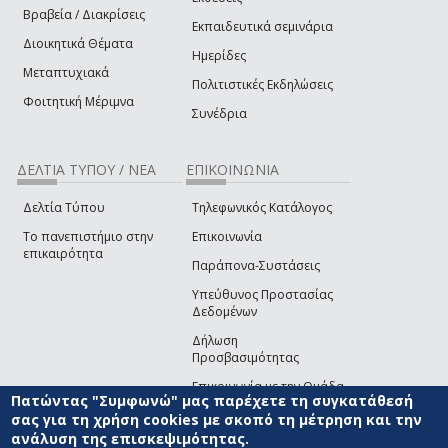
Βραβεία / Διακρίσεις
Εκπαιδευτικά σεμινάρια
Διοικητικά Θέματα
Ημερίδες
Μεταπτυχιακά
Πολιτιστικές Εκδηλώσεις
Φοιτητική Μέριμνα
Συνέδρια
ΔΕΛΤΙΑ ΤΥΠΟΥ / ΝΕΑ
ΕΠΙΚΟΙΝΩΝΙΑ
Δελτία Τύπου
Τηλεφωνικός Κατάλογος
Το πανεπιστήμιο στην
Επικοινωνία
επικαιρότητα
Παράπονα-Συστάσεις
Υπεύθυνος Προστασίας
Δεδομένων
Δήλωση
Προσβασιμότητας
Επικοινωνία με την Ομάδα
Πατώντας "Συμφωνώ" μας παρέχετε τη συγκατάθεσή
Ανάπτυξης του site
(link sends e-mail)
σας για τη χρήση cookies με σκοπό τη μέτρηση και την
ανάλυση της επισκεψιμότητας.
© ΠΑΝΕΠΙΣΤΗΜΙΟ ΑΙΓΑΙΟΥ
ΟΡΟΙ ΧΡΗΣΗΣ
ΠΟΛΙΤΙΚΗ COOKIES
ΟΜΑΔΑ