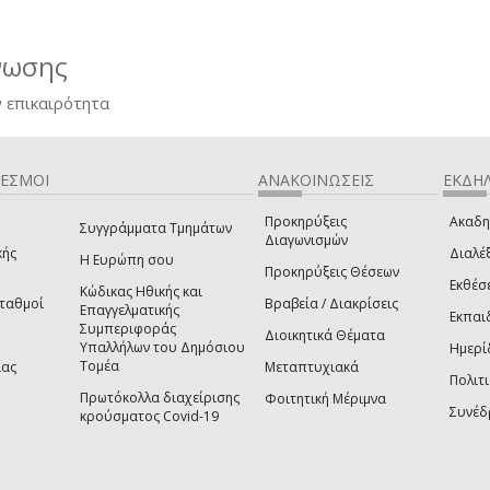
νωσης
 επικαιρότητα
ΔΕΣΜΟΙ
ΑΝΑΚΟΙΝΩΣΕΙΣ
ΕΚΔΗΛ
Προκηρύξεις
Ακαδη
Συγγράμματα Τμημάτων
Διαγωνισμών
κής
Διαλέξ
Η Ευρώπη σου
Προκηρύξεις Θέσεων
Εκθέσ
Κώδικας Ηθικής και
Σταθμοί
Βραβεία / Διακρίσεις
Επαγγελματικής
Εκπαι
Συμπεριφοράς
Διοικητικά Θέματα
Υπαλλήλων του Δημόσιου
Ημερί
Τομέα
ίας
Μεταπτυχιακά
Πολιτι
Πρωτόκολλα διαχείρισης
Φοιτητική Μέριμνα
Συνέδ
κρούσματος Covid-19