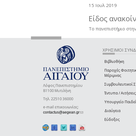
15 Ιουλ 2019
Είδος ανακοί
Το πανεπιστήμιο στην
ΧΡΗΣΙΜΟΙ ΣΥΝ
Βιβλιοθήκη
Παροχές Φοιτητι
Μέριμνας
Συμβουλευτικοί 
Λόφος Πανεπιστημίου
81100 Μυτιλήνη
Έντυπα / Αιτήσεις
Τηλ. 22510 36000
Υπουργείο Παιδε
e-mail επικοινωνίας:
Διαύγεια
(link sends e-mail)
contactus@aegean.gr
Εύδοξος