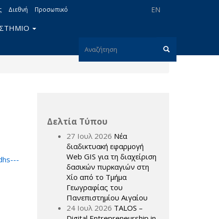
EN
ς
Διεθνή
Προσωπικό
ΙΣΤΗΜΙΟ
Φόρμα
αναζήτησης
Αναζήτηση
Δελτία Τύπου
27 Ιουλ 2026
Νέα
διαδικτυακή εφαρμογή
Web GIS για τη διαχείριση
dhs---
δασικών πυρκαγιών στη
Χίο από το Τμήμα
Γεωγραφίας του
Πανεπιστημίου Αιγαίου
24 Ιουλ 2026
TALOS –
Digital Entrepreneurship in