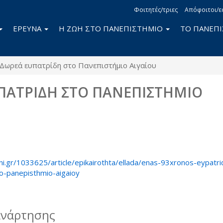
Φοιτητές/τριες
Απόφοιτοι/ε
ΕΡΕΥΝΑ
Η ΖΩΗ ΣΤΟ ΠΑΝΕΠΙΣΤΗΜΙΟ
ΤΟ ΠΑΝΕΠ
Δωρεά ευπατρίδη στο Πανεπιστήμιο Αιγαίου
ΠΑΤΡΙΔΗ ΣΤΟ ΠΑΝΕΠΙΣΤΗΜΙΟ
book
itter
ni.gr/1033625/article/epikairothta/ellada/enas-93xronos-eypatri
o-panepisthmio-aigaioy
ανάρτησης