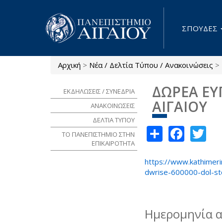
Παράκαμψη προς το κυρίως περιεχόμενο
ΣΠΟΥΔΕΣ
Αρχική
>
Νέα / Δελτία Τύπου / Ανακοινώσεις
>
Είστε εδώ
ΔΩΡΕΑ ΕΥ
ΕΚΔΗΛΩΣΕΙΣ / ΣΥΝΕΔΡΙΑ
ΑΙΓΑΙΟΥ
ΑΝΑΚΟΙΝΩΣΕΙΣ
ΔΕΛΤΙΑ ΤΥΠΟΥ
Share
Face
Tw
ΤΟ ΠΑΝΕΠΙΣΤΗΜΙΟ ΣΤΗΝ
ΕΠΙΚΑΙΡΟΤΗΤΑ
https://www.kathimeri
dwrise-600000-dol-st
Ημερομηνία 