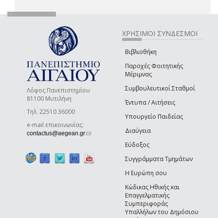
ΧΡΗΣΙΜΟΙ ΣΥΝΔΕΣΜΟΙ
Βιβλιοθήκη
Παροχές Φοιτητικής
Μέριμνας
Συμβουλευτικοί Σταθμοί
Λόφος Πανεπιστημίου
81100 Μυτιλήνη
Έντυπα / Αιτήσεις
Τηλ. 22510 36000
Υπουργείο Παιδείας
e-mail επικοινωνίας:
Διαύγεια
(link sends e-mail)
contactus@aegean.gr
Εύδοξος
Συγγράμματα Τμημάτων
Η Ευρώπη σου
Κώδικας Ηθικής και
Επαγγελματικής
Συμπεριφοράς
Υπαλλήλων του Δημόσιου