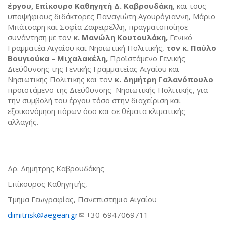
έργου, Επίκουρο Καθηγητή Δ. Καβρουδάκη
, και τους
υποψήφιους διδάκτορες Παναγιώτη Αγουρόγιαννη, Μάριο
Μπάτσαρη και Σοφία Ζαφειρέλλη, πραγματοποίησε
συνάντηση με τον
κ. Μανώλη Κουτουλάκη,
Γενικό
Γραμματέα Αιγαίου και Νησιωτική Πολιτικής,
τον κ. Παύλο
Βουγιούκα – Μιχαλακέλη,
Προϊστάμενο Γενικής
Διεύθυνσης της Γενικής Γραμματείας Αιγαίου και
Νησιωτικής Πολιτικής και τον
κ. Δημήτρη Γαλανόπουλο
προϊστάμενο της Διεύθυνσης Νησιωτικής Πολιτικής, για
την συμβολή του έργου τόσο στην διαχείριση και
εξοικονόμηση πόρων όσο και σε θέματα κλιματικής
αλλαγής.
Δρ. Δημήτρης Καβρουδάκης
Επίκουρος Καθηγητής,
Τμήμα Γεωγραφίας, Πανεπιστήμιο Αιγαίου
dimitrisk@aegean.gr
(link sends e-mail)
+30-6947069711