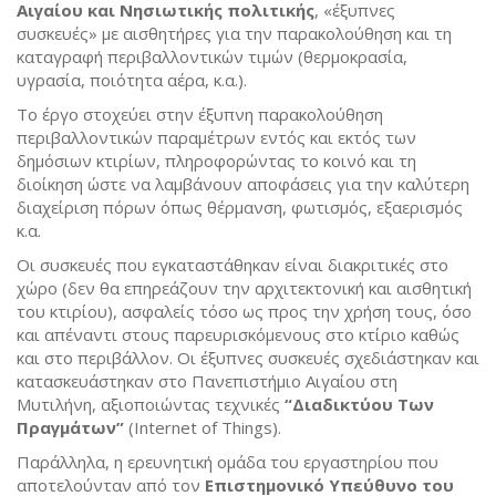
Αιγαίου και Νησιωτικής πολιτικής
, «έξυπνες
συσκευές» με αισθητήρες για την παρακολούθηση και τη
καταγραφή περιβαλλοντικών τιμών (θερμοκρασία,
υγρασία, ποιότητα αέρα, κ.α.).
Το έργο στοχεύει στην έξυπνη παρακολούθηση
περιβαλλοντικών παραμέτρων εντός και εκτός των
δημόσιων κτιρίων, πληροφορώντας το κοινό και τη
διοίκηση ώστε να λαμβάνουν αποφάσεις για την καλύτερη
διαχείριση πόρων όπως θέρμανση, φωτισμός, εξαερισμός
κ.α.
Οι συσκευές που εγκαταστάθηκαν είναι διακριτικές στο
χώρο (δεν θα επηρεάζουν την αρχιτεκτονική και αισθητική
του κτιρίου), ασφαλείς τόσο ως προς την χρήση τους, όσο
και απέναντι στους παρευρισκόμενους στο κτίριο καθώς
και στο περιβάλλον. Οι έξυπνες συσκευές σχεδιάστηκαν και
κατασκευάστηκαν στο Πανεπιστήμιο Αιγαίου στη
Μυτιλήνη, αξιοποιώντας τεχνικές
“Διαδικτύου Των
Πραγμάτων”
(Internet of Things).
Παράλληλα, η ερευνητική ομάδα του εργαστηρίου που
αποτελούνταν από τον
Επιστημονικό Υπεύθυνο του