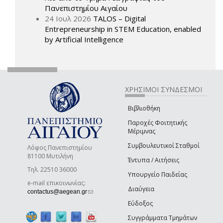
Πανεπιστημίου Αιγαίου
24 Ιουλ 2026
TALOS – Digital
Entrepreneurship in STEM Education, enabled
by Artificial Intelligence
ΧΡΗΣΙΜΟΙ ΣΥΝΔΕΣΜΟΙ
Βιβλιοθήκη
Παροχές Φοιτητικής
Μέριμνας
Συμβουλευτικοί Σταθμοί
Λόφος Πανεπιστημίου
81100 Μυτιλήνη
Έντυπα / Αιτήσεις
Τηλ. 22510 36000
Υπουργείο Παιδείας
e-mail επικοινωνίας:
Διαύγεια
(link sends e-mail)
contactus@aegean.gr
Εύδοξος
Συγγράμματα Τμημάτων