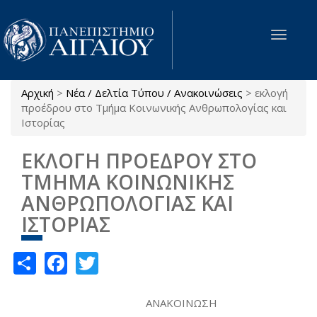
Παράκαμψη προς το κυρίως περιεχόμενο
Toggle
navigat
Αρχική
>
Νέα / Δελτία Τύπου / Ανακοινώσεις
>
εκλογή
Είστε εδώ
προέδρου στο Τμήμα Κοινωνικής Ανθρωπολογίας και
Ιστορίας
ΕΚΛΟΓΗ ΠΡΟΕΔΡΟΥ ΣΤΟ
ΤΜΗΜΑ ΚΟΙΝΩΝΙΚΗΣ
ΑΝΘΡΩΠΟΛΟΓΙΑΣ ΚΑΙ
ΙΣΤΟΡΙΑΣ
Share
Facebook
Twitter
ΑΝΑΚΟΙΝΩΣΗ