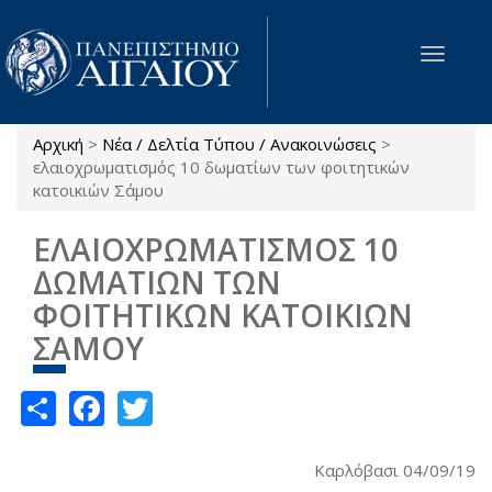
Παράκαμψη προς το κυρίως περιεχόμενο
Toggle
navigat
Αρχική
>
Νέα / Δελτία Τύπου / Ανακοινώσεις
>
Είστε εδώ
ελαιοχρωματισμός 10 δωματίων των φοιτητικών
κατοικιών Σάμου
ΕΛΑΙΟΧΡΩΜΑΤΙΣΜΟΣ 10
ΔΩΜΑΤΙΩΝ ΤΩΝ
ΦΟΙΤΗΤΙΚΩΝ ΚΑΤΟΙΚΙΩΝ
ΣΑΜΟΥ
Share
Facebook
Twitter
Καρλόβασι 04/09/19