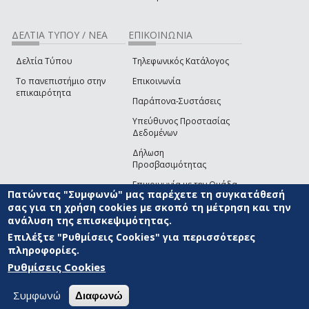
ΔΕΛΤΙΑ ΤΥΠΟΥ / ΝΕΑ
ΕΠΙΚΟΙΝΩΝΙΑ
Δελτία Τύπου
Τηλεφωνικός Κατάλογος
Το πανεπιστήμιο στην
Επικοινωνία
επικαιρότητα
Παράπονα-Συστάσεις
Υπεύθυνος Προστασίας
Δεδομένων
Δήλωση
Προσβασιμότητας
Επικοινωνία με την Ομάδα
Πατώντας "Συμφωνώ" μας παρέχετε τη συγκατάθεσή
Ανάπτυξης του site
(link sends e-mail)
σας για τη χρήση cookies με σκοπό τη μέτρηση και την
ανάλυση της επισκεψιμότητας.
© ΠΑΝΕΠΙΣΤΗΜΙΟ ΑΙΓΑΙΟΥ
ΟΡΟΙ ΧΡΗΣΗΣ
ΠΟΛΙΤΙΚΗ COOKIES
ΟΜΑΔΑ
ΑΝΑΠΤΥΞΗΣ
Επιλέξτε "Ρυθμίσεις Cookies" για περισσότερες
πληροφορίες.
Ρυθμίσεις Cookies
Συμφωνώ
Διαφωνώ