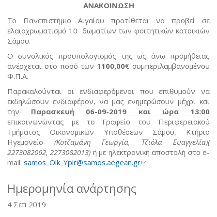
ΑΝΑΚΟΙΝΩΣΗ
Το Πανεπιστήμιο Αιγαίου προτίθεται να προβεί σε
ελαιοχρωματισμό 10 δωματίων των φοιτητικών κατοικιών
Σάμου.
Ο συνολικός προϋπολογισμός της ως άνω προμήθειας
ανέρχεται στο ποσό των
1100,00
€ συμπεριλαμβανομένου
Φ.Π.Α.
Παρακαλούνται οι ενδιαφερόμενοι που επιθυμούν να
εκδηλώσουν ενδιαφέρον, να μας ενημερώσουν μέχρι και
την
Παρασκευή 06
-09-2019 και ώρα 13:00
επικοινωνώντας με το Γραφείο του Περιφερειακού
Τμήματος Οικονομικών Υποθέσεων Σάμου, Κτήριο
Ηγεμονείο
(Κοτζαμάνη Γεωργία, Τζιόλα Ευαγγελία)(
2273082062, 2273082013)
ή με ηλεκτρονική αποστολή στο e-
mail:
samos_Oik_Ypir@samos.aegean.gr
(link sends e-mail)
Ημερομηνία ανάρτησης
4 Σεπ 2019