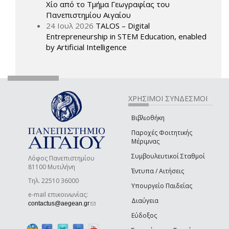
Χίο από το Τμήμα Γεωγραφίας του
Πανεπιστημίου Αιγαίου
24 Ιουλ 2026
TALOS – Digital
Entrepreneurship in STEM Education, enabled
by Artificial Intelligence
ΧΡΗΣΙΜΟΙ ΣΥΝΔΕΣΜΟΙ
Βιβλιοθήκη
Παροχές Φοιτητικής
Μέριμνας
Συμβουλευτικοί Σταθμοί
Λόφος Πανεπιστημίου
81100 Μυτιλήνη
Έντυπα / Αιτήσεις
Τηλ. 22510 36000
Υπουργείο Παιδείας
e-mail επικοινωνίας:
Διαύγεια
(link sends e-mail)
contactus@aegean.gr
Εύδοξος