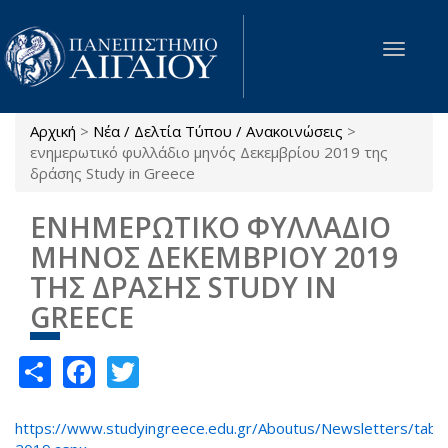
Παράκαμψη προς το κυρίως περιεχόμενο
Toggle
navigat
Αρχική
>
Νέα / Δελτία Τύπου / Ανακοινώσεις
>
Είστε εδώ
ενημερωτικό φυλλάδιο μηνός Δεκεμβρίου 2019 της
δράσης Study in Greece
ΕΝΗΜΕΡΩΤΙΚΟ ΦΥΛΛΑΔΙΟ
ΜΗΝΟΣ ΔΕΚΕΜΒΡΙΟΥ 2019
ΤΗΣ ΔΡΑΣΗΣ STUDY IN
GREECE
Share
Facebook
Twitter
https://www.studyingreece.edu.gr/Aboutus/Newsletters/tabi