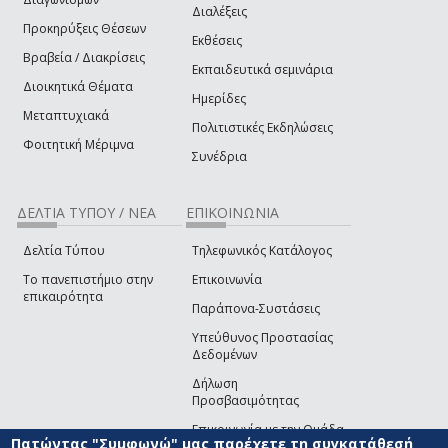
Διαλέξεις
Προκηρύξεις Θέσεων
Εκθέσεις
Βραβεία / Διακρίσεις
Εκπαιδευτικά σεμινάρια
Διοικητικά Θέματα
Ημερίδες
Μεταπτυχιακά
Πολιτιστικές Εκδηλώσεις
Φοιτητική Μέριμνα
Συνέδρια
ΔΕΛΤΙΑ ΤΥΠΟΥ / ΝΕΑ
ΕΠΙΚΟΙΝΩΝΙΑ
Δελτία Τύπου
Τηλεφωνικός Κατάλογος
Το πανεπιστήμιο στην
Επικοινωνία
επικαιρότητα
Παράπονα-Συστάσεις
Υπεύθυνος Προστασίας
Δεδομένων
Δήλωση
Προσβασιμότητας
Επικοινωνία με την Ομάδα
Πατώντας "Συμφωνώ" μας παρέχετε τη συγκατάθεσή
Ανάπτυξης του site
(link sends e-mail)