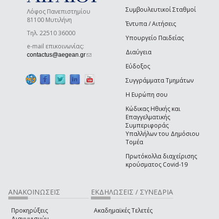
Συμβουλευτικοί Σταθμοί
Λόφος Πανεπιστημίου
81100 Μυτιλήνη
Έντυπα / Αιτήσεις
Τηλ. 22510 36000
Υπουργείο Παιδείας
e-mail επικοινωνίας:
Διαύγεια
(link sends e-mail)
contactus@aegean.gr
Εύδοξος
Συγγράμματα Τμημάτων
Η Ευρώπη σου
Κώδικας Ηθικής και
Επαγγελματικής
Συμπεριφοράς
Υπαλλήλων του Δημόσιου
Τομέα
Πρωτόκολλα διαχείρισης
κρούσματος Covid-19
ΑΝΑΚΟΙΝΩΣΕΙΣ
ΕΚΔΗΛΩΣΕΙΣ / ΣΥΝΕΔΡΙΑ
Προκηρύξεις
Ακαδημαϊκές Τελετές
Διαγωνισμών