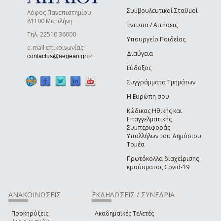
Συμβουλευτικοί Σταθμοί
Λόφος Πανεπιστημίου
81100 Μυτιλήνη
Έντυπα / Αιτήσεις
Τηλ. 22510 36000
Υπουργείο Παιδείας
e-mail επικοινωνίας:
Διαύγεια
(link sends e-mail)
contactus@aegean.gr
Εύδοξος
Συγγράμματα Τμημάτων
Η Ευρώπη σου
Κώδικας Ηθικής και
Επαγγελματικής
Συμπεριφοράς
Υπαλλήλων του Δημόσιου
Τομέα
Πρωτόκολλα διαχείρισης
κρούσματος Covid-19
ΑΝΑΚΟΙΝΩΣΕΙΣ
ΕΚΔΗΛΩΣΕΙΣ / ΣΥΝΕΔΡΙΑ
Προκηρύξεις
Ακαδημαϊκές Τελετές