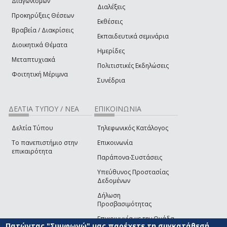
Διαγωνισμών
Διαλέξεις
Προκηρύξεις Θέσεων
Εκθέσεις
Βραβεία / Διακρίσεις
Εκπαιδευτικά σεμινάρια
Διοικητικά Θέματα
Ημερίδες
Μεταπτυχιακά
Πολιτιστικές Εκδηλώσεις
Φοιτητική Μέριμνα
Συνέδρια
ΔΕΛΤΙΑ ΤΥΠΟΥ / ΝΕΑ
ΕΠΙΚΟΙΝΩΝΙΑ
Δελτία Τύπου
Τηλεφωνικός Κατάλογος
Το πανεπιστήμιο στην
Επικοινωνία
επικαιρότητα
Παράπονα-Συστάσεις
Υπεύθυνος Προστασίας
Δεδομένων
Δήλωση
Προσβασιμότητας
Επικοινωνία με την Ομάδα
Πατώντας "Συμφωνώ" μας παρέχετε τη συγκατάθεσή