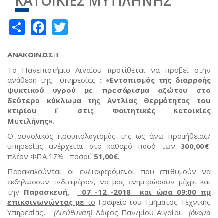
ΚΑΤΟΙΚΙΕΣ ΜΥΤΙΛΗΝΗΣ
Share
Facebook
Twitter
ΑΝΑΚΟΙΝΩΣΗ
Το Πανεπιστήμιο Αιγαίου προτίθεται να προβεί στην
ανάθεση της υπηρεσίας
: «Εντοπισμός της διαρροής
ψυκτικού υγρού
με πρεσάρισμα αζώτου στο
δεύτερο κύκλωμα της Αντλίας Θερμότητας του
κτιρίου ΄Γ στις Φοιτητικές Κατοικίες
Μυτιλήνης».
Ο συνολικός προϋπολογισμός της ως άνω προμήθειας/
υπηρεσίας ανέρχεται στο καθαρό ποσό των
300,00€
πλέον ΦΠΑ 17% ποσού
51,00€.
Παρακαλούνται οι ενδιαφερόμενοι που επιθυμούν να
εκδηλώσουν ενδιαφέρον, να μας ενημερώσουν μέχρι και
την
Παρασκευή,
07 -12 -2018 και ώρα 09:00 πμ
επικοινωνώντας με
το
Γραφείο του Τμήματος Τεχνικής
Υπηρεσίας,
(Διεύθυνση)
Λόφος Παν/μίου Αιγαίου
(όνομα