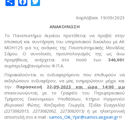
Share
Facebook
Twitter
Καρλόβασι 19/09/2023
ΑΝΑΚΟΙΝΩΣΗ
Το Πανεπιστήμιο Αιγαίου προτίθεται να προβεί στην
επισκευή και συντήρηση του υπηρεσιακού δικύκλου με ΑΚ
ΜΟΗ125 για τις ανάγκες της Πανεπιστημιακής Μονάδας
Σάμου. Ο συνολικός προϋπολογισμός της ως άνω
προμήθειας ανέρχεται στο ποσό των
346,00
€
συμπεριλαμβανομένου Φ.Π.Α.
Παρακαλούνται οι ενδιαφερόμενοι που επιθυμούν να
εκδηλώσουν ενδιαφέρον, να μας ενημερώσουν μέχρι και
την
Παρασκευή 22
-09-2023 και ώρα 14:00 μ.μ
επικοινωνώντας με το Γραφείο του Περιφερειακού
Τμήματος Οικονομικών Υποθέσεων, Κτήριο Ηγεμονείο
(Κυριακού Φώτης, Κοτζαμάνη Γεωργία, Τζιόλα Ευαγγελία)
(2273082015, 2273082062, 2273082013)
ή με ηλεκτρονική
αποστολή στο e mail :
samos_Oik_Ypir@samos.aegean.gr
(link
send
e-