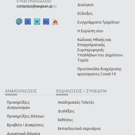
e-mail επικοινωνίας:
Διαύγεια
(link sends e-mail)
contactus@aegean.gr
Εύδοξος
Συγγράμματα Τμημάτων
Η Ευρώπη σου
Κώδικας Ηθικής και
Επαγγελματικής
Συμπεριφοράς
Υπαλλήλων του Δημόσιου
Τομέα
Πρωτόκολλα διαχείρισης
κρούσματος Covid-19
ΑΝΑΚΟΙΝΩΣΕΙΣ
ΕΚΔΗΛΩΣΕΙΣ / ΣΥΝΕΔΡΙΑ
Προκηρύξεις
Ακαδημαϊκές Τελετές
Διαγωνισμών
Διαλέξεις
Προκηρύξεις Θέσεων
Εκθέσεις
Βραβεία / Διακρίσεις
Εκπαιδευτικά σεμινάρια
Διοικητικά Θέματα