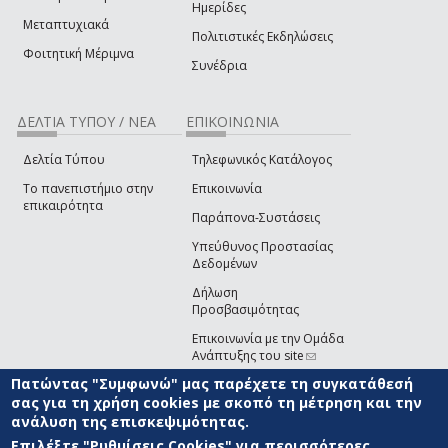
Ημερίδες
Μεταπτυχιακά
Πολιτιστικές Εκδηλώσεις
Φοιτητική Μέριμνα
Συνέδρια
ΔΕΛΤΙΑ ΤΥΠΟΥ / ΝΕΑ
ΕΠΙΚΟΙΝΩΝΙΑ
Δελτία Τύπου
Τηλεφωνικός Κατάλογος
Το πανεπιστήμιο στην
Επικοινωνία
επικαιρότητα
Παράπονα-Συστάσεις
Υπεύθυνος Προστασίας
Δεδομένων
Δήλωση
Προσβασιμότητας
Επικοινωνία με την Ομάδα
Ανάπτυξης του site
(link sends e-mail)
Πατώντας "Συμφωνώ" μας παρέχετε τη συγκατάθεσή
© ΠΑΝΕΠΙΣΤΗΜΙΟ ΑΙΓΑΙΟΥ
ΟΡΟΙ ΧΡΗΣΗΣ
ΠΟΛΙΤΙΚΗ COOKIES
ΟΜΑΔΑ
σας για τη χρήση cookies με σκοπό τη μέτρηση και την
ΑΝΑΠΤΥΞΗΣ
ανάλυση της επισκεψιμότητας.
Επιλέξτε "Ρυθμίσεις Cookies" για περισσότερες