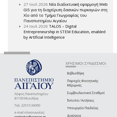
27 Ιουλ 2026
Νέα διαδικτυακή εφαρμογή Web
GIS για τη διαχείριση δασικών πυρκαγιών στη
Χίο από το Τμήμα Γεωγραφίας του
Πανεπιστημίου Αιγαίου
24 Ιουλ 2026
TALOS – Digital
Entrepreneurship in STEM Education, enabled
by Artificial Intelligence
ΧΡΗΣΙΜΟΙ ΣΥΝΔΕΣΜΟΙ
Βιβλιοθήκη
Παροχές Φοιτητικής
Μέριμνας
Συμβουλευτικοί Σταθμοί
Λόφος Πανεπιστημίου
81100 Μυτιλήνη
Έντυπα / Αιτήσεις
Τηλ. 22510 36000
Υπουργείο Παιδείας
e-mail επικοινωνίας:
Διαύγεια
(link sends e-mail)
contactus@aegean.gr