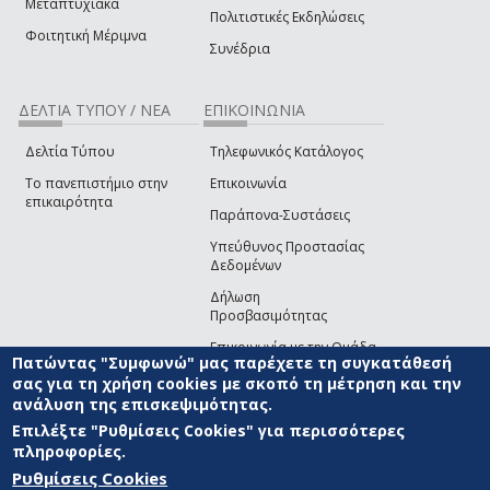
Μεταπτυχιακά
Πολιτιστικές Εκδηλώσεις
Φοιτητική Μέριμνα
Συνέδρια
ΔΕΛΤΙΑ ΤΥΠΟΥ / ΝΕΑ
ΕΠΙΚΟΙΝΩΝΙΑ
Δελτία Τύπου
Τηλεφωνικός Κατάλογος
Το πανεπιστήμιο στην
Επικοινωνία
επικαιρότητα
Παράπονα-Συστάσεις
Υπεύθυνος Προστασίας
Δεδομένων
Δήλωση
Προσβασιμότητας
Επικοινωνία με την Ομάδα
Πατώντας "Συμφωνώ" μας παρέχετε τη συγκατάθεσή
Ανάπτυξης του site
(link sends e-mail)
σας για τη χρήση cookies με σκοπό τη μέτρηση και την
ανάλυση της επισκεψιμότητας.
© ΠΑΝΕΠΙΣΤΗΜΙΟ ΑΙΓΑΙΟΥ
ΟΡΟΙ ΧΡΗΣΗΣ
ΠΟΛΙΤΙΚΗ COOKIES
ΟΜΑΔΑ
ΑΝΑΠΤΥΞΗΣ
Επιλέξτε "Ρυθμίσεις Cookies" για περισσότερες
πληροφορίες.
Ρυθμίσεις Cookies