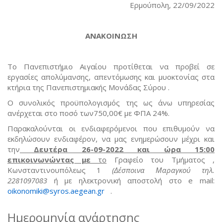
Ερμούπολη, 22/09/2022
ΑΝΑΚΟΙΝΩΣΗ
Το Πανεπιστήμιο Αιγαίου προτίθεται να προβεί σε
εργασίες απολύμανσης, απεντόμωσης και μυοκτονίας στα
κτήρια της Πανεπιστημιακής Μονάδας Σύρου .
Ο συνολικός προϋπολογισμός της ως άνω υπηρεσίας
ανέρχεται στο ποσό των750,00€ με ΦΠΑ 24%.
Παρακαλούνται οι ενδιαφερόμενοι που επιθυμούν να
εκδηλώσουν ενδιαφέρον, να μας ενημερώσουν μέχρι και
την
Δευτέρα 26-09-2022 και ώρα 15:00
επικοινωνώντας με
το
Γραφείο του Τμήματος ,
Κωνσταντινουπόλεως 1
(Δέσποινα Μαραγκού τηλ.
2281097083
ή με ηλεκτρονική αποστολή στο e mail:
oikonomiki@syros.aegean.gr
(link sends e-mail)
.
Ημερομηνία ανάρτησης