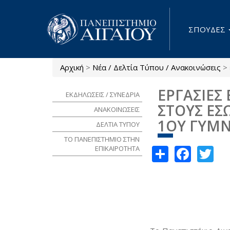
Παράκαμψη προς το κυρίως περιεχόμενο
ΣΠΟΥΔΕΣ
Αρχική
>
Νέα / Δελτία Τύπου / Ανακοινώσεις
>
Είστε εδώ
ΕΡΓΑΣΙΕΣ
ΕΚΔΗΛΩΣΕΙΣ / ΣΥΝΕΔΡΙΑ
ΣΤΟΥΣ ΕΣ
ΑΝΑΚΟΙΝΩΣΕΙΣ
1ΟΥ ΓΥΜΝ
ΔΕΛΤΙΑ ΤΥΠΟΥ
ΤΟ ΠΑΝΕΠΙΣΤΗΜΙΟ ΣΤΗΝ
Share
Face
Tw
ΕΠΙΚΑΙΡΟΤΗΤΑ