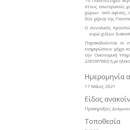
Το Πανεπιστήμιο Αιγ
στους εσωτερικούς χ
χώρων από αφίσες, α
δύο χέρια) της Πανεπ
Ο συνολικός προϋπο
ευρώ χιλίων διακοσί
Παρακαλούνται οι ε
ενημερώσουν μέχρι κ
την Οικονομική Υπη
2281097083)
ή με ηλεκ
Ημερομηνία 
17 Μάιος 2021
Είδος ανακοί
Προκηρύξεις Διαγωνι
Τοποθεσία