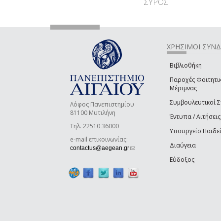
ΣΥΡΟΣ
ΧΡΗΣΙΜΟΙ ΣΥΝ
Βιβλιοθήκη
Παροχές Φοιτητι
Μέριμνας
Συμβουλευτικοί 
Λόφος Πανεπιστημίου
81100 Μυτιλήνη
Έντυπα / Αιτήσεις
Τηλ. 22510 36000
Υπουργείο Παιδε
e-mail επικοινωνίας:
Διαύγεια
(link sends e-mail)
contactus@aegean.gr
Εύδοξος