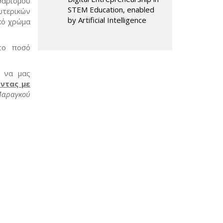
θαρισμού
STEM Education, enabled
ωτερικών
by Artificial Intelligence
κό χρώμα
στο ποσό
, να μας
ντας με
Μαραγκού
sends e-