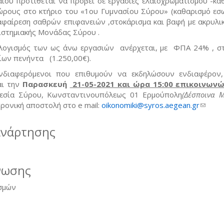
αίου προτίθεται να προβεί σε εργασίες ελαιοχρωματισμού -κα
ώρους στο κτήριο του «1ου Γυμνασίου Σύρου» (καθαρισμό εσ
φαίρεση σαθρών επιφανειών ,στοκάρισμα και βαφή με ακρυλι
ιστημιακής Μονάδας Σύρου .
λογισμός των ως άνω εργασιών ανέρχεται, με ΦΠΑ 24% , 
ων πενήντα (1.250,00€).
νδιαφερόμενοι που επιθυμούν να εκδηλώσουν ενδιαφέρον
αι την
Παρασκευή
21-05-2021 και ώρα 15:00 επικοινωνώ
ρεσία Σύρου, Κωνσταντινουπόλεως 01 Ερμούπολη
(Δέσποινα 
τρονική αποστολή στο e mail:
oikonomiki@syros.aegean.gr
(link 
mail)
ανάρτησης
νωσης
σμών