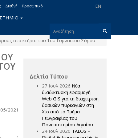
EN
ς
Διεθνή
Προσωπικό
ΙΣΤΗΜΙΟ
Φόρμα
ώρους στο κτήριο του 1ου Γυμνασίου Σύρου
αναζήτησης
Αναζήτηση
ΜΟΥ
 ΤΟΥ
Δελτία Τύπου
27 Ιουλ 2026
Νέα
διαδικτυακή εφαρμογή
Web GIS για τη διαχείριση
δασικών πυρκαγιών στη
/05/2021
Χίο από το Τμήμα
Γεωγραφίας του
Πανεπιστημίου Αιγαίου
24 Ιουλ 2026
TALOS –
Digital Entrepreneurship in