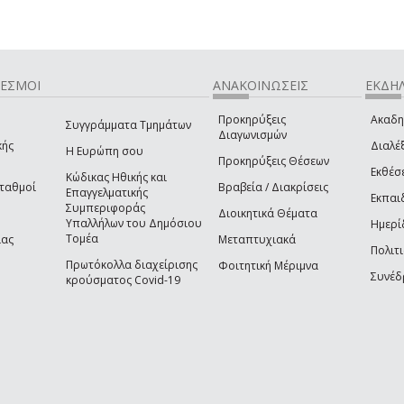
ΔΕΣΜΟΙ
ΑΝΑΚΟΙΝΩΣΕΙΣ
ΕΚΔΗΛ
Προκηρύξεις
Ακαδη
Συγγράμματα Τμημάτων
Διαγωνισμών
κής
Διαλέξ
Η Ευρώπη σου
Προκηρύξεις Θέσεων
Εκθέσ
Κώδικας Ηθικής και
Σταθμοί
Βραβεία / Διακρίσεις
Επαγγελματικής
Εκπαι
Συμπεριφοράς
Διοικητικά Θέματα
Υπαλλήλων του Δημόσιου
Ημερί
Τομέα
ίας
Μεταπτυχιακά
Πολιτι
Πρωτόκολλα διαχείρισης
Φοιτητική Μέριμνα
Συνέδ
κρούσματος Covid-19