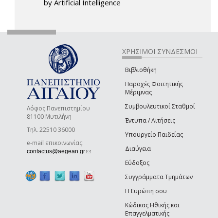
by Artificial Intelligence
ΧΡΗΣΙΜΟΙ ΣΥΝΔΕΣΜΟΙ
Βιβλιοθήκη
Παροχές Φοιτητικής
Μέριμνας
Συμβουλευτικοί Σταθμοί
Λόφος Πανεπιστημίου
81100 Μυτιλήνη
Έντυπα / Αιτήσεις
Τηλ. 22510 36000
Υπουργείο Παιδείας
e-mail επικοινωνίας:
Διαύγεια
(link sends e-mail)
contactus@aegean.gr
Εύδοξος
Συγγράμματα Τμημάτων
Η Ευρώπη σου
Κώδικας Ηθικής και
Επαγγελματικής