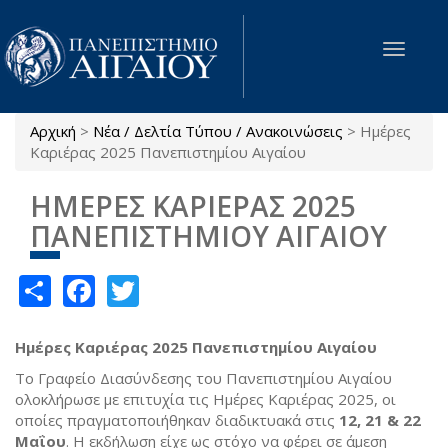
Παράκαμψη προς το κυρίως περιεχόμενο
Toggle
navigat
Αρχική
>
Νέα / Δελτία Τύπου / Ανακοινώσεις
>
Ημέρες
Είστε εδώ
Καριέρας 2025 Πανεπιστημίου Αιγαίου
ΗΜΕΡΕΣ ΚΑΡΙΕΡΑΣ 2025
ΠΑΝΕΠΙΣΤΗΜΙΟΥ ΑΙΓΑΙΟΥ
Share
Facebook
Twitter
Ημέρες Καριέρας 2025 Πανεπιστημίου Αιγαίου
Το Γραφείο Διασύνδεσης του Πανεπιστημίου Αιγαίου
ολοκλήρωσε με επιτυχία τις Ημέρες Καριέρας 2025, οι
οποίες πραγματοποιήθηκαν διαδικτυακά στις
12, 21 & 22
Μαΐου
. Η εκδήλωση είχε ως στόχο να φέρει σε άμεση