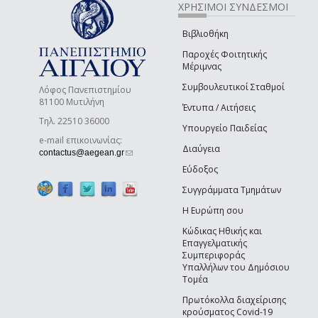
ΧΡΗΣΙΜΟΙ ΣΥΝΔΕΣΜΟΙ
Βιβλιοθήκη
Παροχές Φοιτητικής
Μέριμνας
Συμβουλευτικοί Σταθμοί
Λόφος Πανεπιστημίου
81100 Μυτιλήνη
Έντυπα / Αιτήσεις
Τηλ. 22510 36000
Υπουργείο Παιδείας
e-mail επικοινωνίας:
Διαύγεια
(link sends e-mail)
contactus@aegean.gr
Εύδοξος
Συγγράμματα Τμημάτων
Η Ευρώπη σου
Κώδικας Ηθικής και
Επαγγελματικής
Συμπεριφοράς
Υπαλλήλων του Δημόσιου
Τομέα
Πρωτόκολλα διαχείρισης
κρούσματος Covid-19