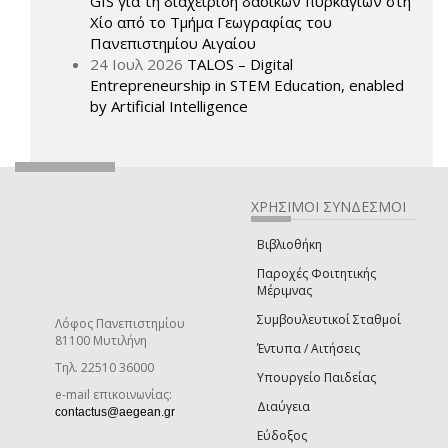
GIS για τη διαχείριση δασικών πυρκαγιών στη
Χίο από το Τμήμα Γεωγραφίας του
Πανεπιστημίου Αιγαίου
24 Ιουλ 2026
TALOS – Digital
Entrepreneurship in STEM Education, enabled
by Artificial Intelligence
ΧΡΗΣΙΜΟΙ ΣΥΝΔΕΣΜΟΙ
Βιβλιοθήκη
Παροχές Φοιτητικής
Μέριμνας
Συμβουλευτικοί Σταθμοί
Λόφος Πανεπιστημίου
81100 Μυτιλήνη
Έντυπα / Αιτήσεις
Τηλ. 22510 36000
Υπουργείο Παιδείας
e-mail επικοινωνίας:
Διαύγεια
(link sends e-mail)
contactus@aegean.gr
Εύδοξος