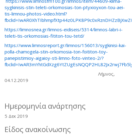
https://www.limnosfm100.gr/limnos/item/44609-klima-
sygkinisis-stin-teleti-orkomosias-ton-ptyxioyxon-tou-aei-
tis-limnou-photos-video.html?
fbclid=IwAR0XhTIbhmpfXtp44z0LPK8P9c0xRznDHZzBjXwZ
https://limnosnea.gr/limnos-eidiseis/5314/limnos-labri-i-
teleti-tis-orkomosias-fititon-tou-tetd/
https://www.limnosreport.gr/limnos/156013/sygkinisi-kai-
polla-chamogela-stin-orkomosia-ton-foititon-toy-
panepistimioy-aigaioy-sti-limno-foto-vinteo-2/?
fbclid=IwAR3mYhtGdXzg6YtZUgEsNQQP2HL82Jx2rwj7Fb5lg
Λήμνος,
04.12.2019
Ημερομηνία ανάρτησης
5 Δεκ 2019
Είδος ανακοίνωσης