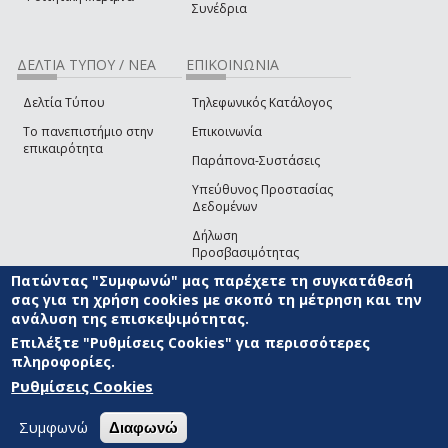
Συνέδρια
ΔΕΛΤΙΑ ΤΥΠΟΥ / ΝΕΑ
ΕΠΙΚΟΙΝΩΝΙΑ
Δελτία Τύπου
Τηλεφωνικός Κατάλογος
Το πανεπιστήμιο στην
Επικοινωνία
επικαιρότητα
Παράπονα-Συστάσεις
Υπεύθυνος Προστασίας
Δεδομένων
Δήλωση
Προσβασιμότητας
Πατώντας "Συμφωνώ" μας παρέχετε τη συγκατάθεσή
Επικοινωνία με την Ομάδα
σας για τη χρήση cookies με σκοπό τη μέτρηση και την
Ανάπτυξης του site
(link sends e-mail)
ανάλυση της επισκεψιμότητας.
© ΠΑΝΕΠΙΣΤΗΜΙΟ ΑΙΓΑΙΟΥ
ΟΡΟΙ ΧΡΗΣΗΣ
ΠΟΛΙΤΙΚΗ COOKIES
ΟΜΑΔΑ
Επιλέξτε "Ρυθμίσεις Cookies" για περισσότερες
ΑΝΑΠΤΥΞΗΣ
πληροφορίες.
Ρυθμίσεις Cookies
Συμφωνώ
Διαφωνώ