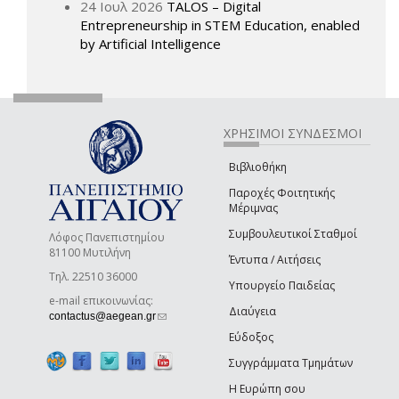
24 Ιουλ 2026
TALOS – Digital
Entrepreneurship in STEM Education, enabled
by Artificial Intelligence
ΧΡΗΣΙΜΟΙ ΣΥΝΔΕΣΜΟΙ
Βιβλιοθήκη
Παροχές Φοιτητικής
Μέριμνας
Συμβουλευτικοί Σταθμοί
Λόφος Πανεπιστημίου
81100 Μυτιλήνη
Έντυπα / Αιτήσεις
Τηλ. 22510 36000
Υπουργείο Παιδείας
e-mail επικοινωνίας:
Διαύγεια
(link sends e-mail)
contactus@aegean.gr
Εύδοξος
Συγγράμματα Τμημάτων
Η Ευρώπη σου