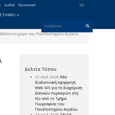
EN
ς
Διεθνή
Προσωπικό
ΙΣΤΗΜΙΟ
Φόρμα
βάλλοντα χώρο του Πανεπιστημίου Αιγαίου
αναζήτησης
Αναζήτηση
Α
Δελτία Τύπου
27 Ιουλ 2026
Νέα
διαδικτυακή εφαρμογή
Web GIS για τη διαχείριση
δασικών πυρκαγιών στη
Χίο από το Τμήμα
Γεωγραφίας του
Πανεπιστημίου Αιγαίου
24 Ιουλ 2026
TALOS –