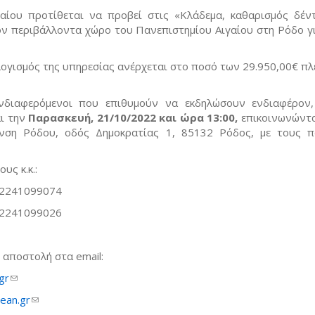
αίου προτίθεται να προβεί στις «Κλάδεμα, καθαρισμός δέν
ν περιβάλλοντα χώρο του Πανεπιστημίου Αιγαίου στη Ρόδο γι
ογισμός της υπηρεσίας ανέρχεται στο ποσό των 29.950,00€ π
νδιαφερόμενοι που επιθυμούν να εκδηλώσουν ενδιαφέρον
αι την
Παρασκευή, 21/10/2022 και ώρα 13:00
,
επικοινωνώντα
υνση Ρόδου, οδός Δημοκρατίας 1, 85132 Ρόδος, με τους 
υς κ.κ.:
2241099074
2241099026
ή αποστολή στα email:
gr
(link sends e-mail)
ean.gr
(link sends e-mail)