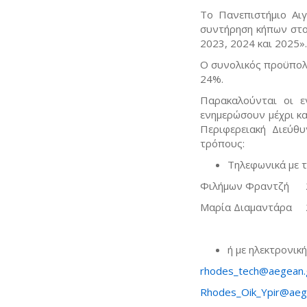
Το Πανεπιστήμιο Αιγ
συντήρηση κήπων στο
2023, 2024 και 2025».
Ο συνολικός προϋπολ
24%.
Παρακαλούνται οι ε
ενημερώσουν μέχρι κ
Περιφερειακή Διεύθ
τρόπους:
Τηλεφωνικά με το
Φιλήμων Φραντζή 
Μαρία Διαμαντάρα 
ή με ηλεκτρονικ
rhodes_tech@aegean.
Rhodes_Oik_Ypir@aeg