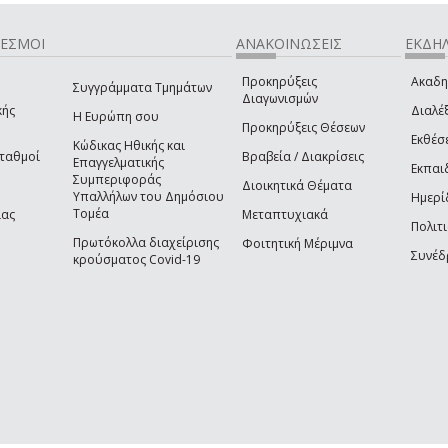
ΔΕΣΜΟΙ
ΑΝΑΚΟΙΝΩΣΕΙΣ
ΕΚΔΗΛ
Προκηρύξεις
Ακαδη
Συγγράμματα Τμημάτων
Διαγωνισμών
κής
Διαλέξ
Η Ευρώπη σου
Προκηρύξεις Θέσεων
Εκθέσ
Κώδικας Ηθικής και
Σταθμοί
Βραβεία / Διακρίσεις
Επαγγελματικής
Εκπαι
Συμπεριφοράς
Διοικητικά Θέματα
Υπαλλήλων του Δημόσιου
Ημερί
Τομέα
ίας
Μεταπτυχιακά
Πολιτι
Πρωτόκολλα διαχείρισης
Φοιτητική Μέριμνα
Συνέδ
κρούσματος Covid-19