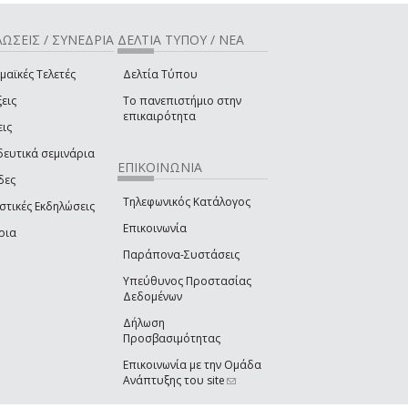
ΩΣΕΙΣ / ΣΥΝΕΔΡΙΑ
ΔΕΛΤΙΑ ΤΥΠΟΥ / ΝΕΑ
μαϊκές Τελετές
Δελτία Τύπου
εις
Το πανεπιστήμιο στην
επικαιρότητα
εις
δευτικά σεμινάρια
ΕΠΙΚΟΙΝΩΝΙΑ
δες
Τηλεφωνικός Κατάλογος
στικές Εκδηλώσεις
Επικοινωνία
ρια
Παράπονα-Συστάσεις
Υπεύθυνος Προστασίας
Δεδομένων
Δήλωση
Προσβασιμότητας
Επικοινωνία με την Ομάδα
Ανάπτυξης του site
(link sends e-mail)