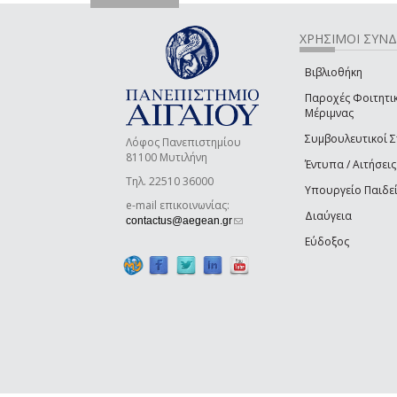
ΧΡΗΣΙΜΟΙ ΣΥΝ
Βιβλιοθήκη
Παροχές Φοιτητι
Μέριμνας
Συμβουλευτικοί 
Λόφος Πανεπιστημίου
81100 Μυτιλήνη
Έντυπα / Αιτήσεις
Τηλ. 22510 36000
Υπουργείο Παιδε
e-mail επικοινωνίας:
Διαύγεια
(link sends e-mail)
contactus@aegean.gr
Εύδοξος