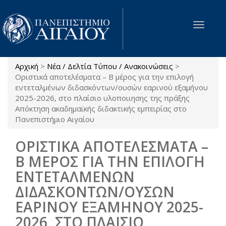
Παράκαμψη προς το κυρίως περιεχόμενο
Toggle
navigat
Αρχική
>
Νέα / Δελτία Τύπου / Ανακοινώσεις
>
Είστε εδώ
Οριστικά αποτελέσματα – B μέρος για την επιλογή
εντεταλμένων διδασκόντων/ουσών εαρινού εξαμήνου
2025-2026, στο πλαίσιο υλοποιιησης της πράξης
Απόκτηση ακαδημαϊκής διδακτικής εμπειρίας στο
Πανεπιστήμιο Αιγαίου
ΟΡΙΣΤΙΚΑ ΑΠΟΤΕΛΕΣΜΑΤΑ –
B ΜΕΡΟΣ ΓΙΑ ΤΗΝ ΕΠΙΛΟΓΗ
ΕΝΤΕΤΑΛΜΕΝΩΝ
ΔΙΔΑΣΚΟΝΤΩΝ/ΟΥΣΩΝ
ΕΑΡΙΝΟΥ ΕΞΑΜΗΝΟΥ 2025-
2026, ΣΤΟ ΠΛΑΙΣΙΟ