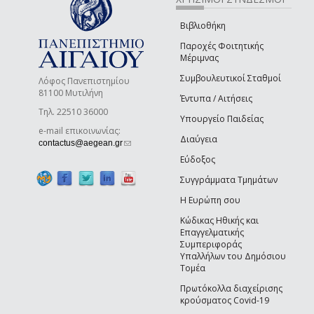
Βιβλιοθήκη
Παροχές Φοιτητικής
Μέριμνας
Συμβουλευτικοί Σταθμοί
Λόφος Πανεπιστημίου
81100 Μυτιλήνη
Έντυπα / Αιτήσεις
Τηλ. 22510 36000
Υπουργείο Παιδείας
e-mail επικοινωνίας:
Διαύγεια
(link sends e-mail)
contactus@aegean.gr
Εύδοξος
Συγγράμματα Τμημάτων
Η Ευρώπη σου
Κώδικας Ηθικής και
Επαγγελματικής
Συμπεριφοράς
Υπαλλήλων του Δημόσιου
Τομέα
Πρωτόκολλα διαχείρισης
κρούσματος Covid-19