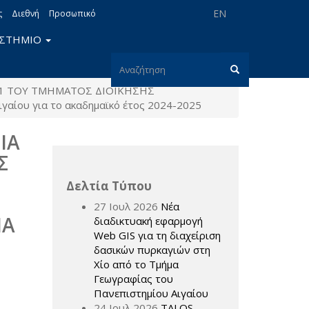
EN
ς
Διεθνή
Προσωπικό
ΙΣΤΗΜΙΟ
Φόρμα
-1 ΤΟΥ ΤΜΗΜΑΤΟΣ ΔΙΟΙΚΗΣΗΣ
αναζήτησης
Αναζήτηση
αίου για το ακαδημαϊκό έτος 2024-2025
ΙΑ
Σ
Δελτία Τύπου
27 Ιουλ 2026
Νέα
ΙΑ
διαδικτυακή εφαρμογή
Web GIS για τη διαχείριση
δασικών πυρκαγιών στη
Χίο από το Τμήμα
Γεωγραφίας του
Πανεπιστημίου Αιγαίου
24 Ιουλ 2026
TALOS –