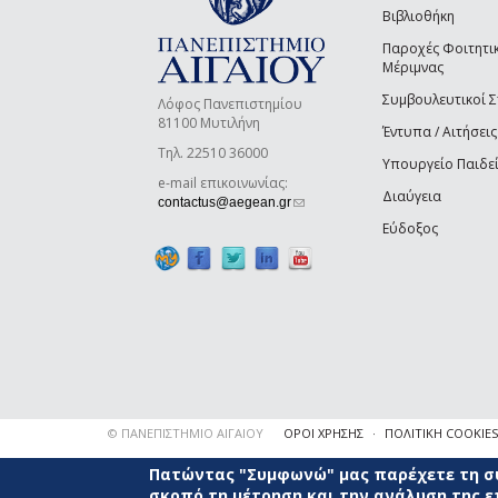
Βιβλιοθήκη
Παροχές Φοιτητι
Μέριμνας
Συμβουλευτικοί 
Λόφος Πανεπιστημίου
81100 Μυτιλήνη
Έντυπα / Αιτήσεις
Τηλ. 22510 36000
Υπουργείο Παιδε
e-mail επικοινωνίας:
Διαύγεια
(link sends e-mail)
contactus@aegean.gr
Εύδοξος
© ΠΑΝΕΠΙΣΤΗΜΙΟ ΑΙΓΑΙΟΥ
ΟΡΟΙ ΧΡΗΣΗΣ
ΠΟΛΙΤΙΚΗ COOKIES
Πατώντας "Συμφωνώ" μας παρέχετε τη συ
σκοπό τη μέτρηση και την ανάλυση της 