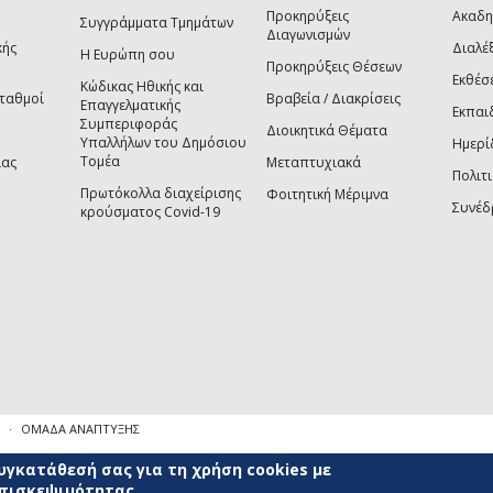
Προκηρύξεις
Ακαδη
Συγγράμματα Τμημάτων
Διαγωνισμών
κής
Διαλέξ
Η Ευρώπη σου
Προκηρύξεις Θέσεων
Εκθέσ
Κώδικας Ηθικής και
Σταθμοί
Βραβεία / Διακρίσεις
Επαγγελματικής
Εκπαι
Συμπεριφοράς
Διοικητικά Θέματα
Υπαλλήλων του Δημόσιου
Ημερί
Τομέα
ίας
Μεταπτυχιακά
Πολιτι
Πρωτόκολλα διαχείρισης
Φοιτητική Μέριμνα
Συνέδ
κρούσματος Covid-19
ΟΜΑΔΑ ΑΝΑΠΤΥΞΗΣ
γκατάθεσή σας για τη χρήση cookies με
επισκεψιμότητας.