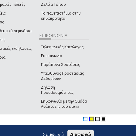
μαϊκές Τελετές
Δελτία Τύπου
εις
Το πανεπιστήμιο στην
επικαιρότητα
εις
δευτικά σεμινάρια
ΕΠΙΚΟΙΝΩΝΙΑ
δες
Τηλεφωνικός Κατάλογος
στικές Εκδηλώσεις
Επικοινωνία
ρια
Παράπονα-Συστάσεις
Υπεύθυνος Προστασίας
Δεδομένων
Δήλωση
Προσβασιμότητας
Επικοινωνία με την Ομάδα
Ανάπτυξης του site
(link sends e-mail)
Συμφωνώ
Διαφωνώ