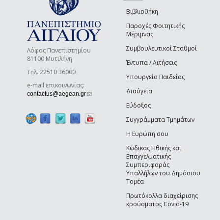
Βιβλιοθήκη
Παροχές Φοιτητικής
Μέριμνας
Συμβουλευτικοί Σταθμοί
Λόφος Πανεπιστημίου
81100 Μυτιλήνη
Έντυπα / Αιτήσεις
Τηλ. 22510 36000
Υπουργείο Παιδείας
e-mail επικοινωνίας:
Διαύγεια
(link sends e-mail)
contactus@aegean.gr
Εύδοξος
Συγγράμματα Τμημάτων
Η Ευρώπη σου
Κώδικας Ηθικής και
Επαγγελματικής
Συμπεριφοράς
Υπαλλήλων του Δημόσιου
Τομέα
Πρωτόκολλα διαχείρισης
κρούσματος Covid-19