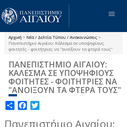
Παράκαμψη προς το κυρίως περιεχόμενο
Toggle
navigat
Αρχική
>
Νέα / Δελτία Τύπου / Ανακοινώσεις
>
Είστε εδώ
Πανεπιστήμιο Αιγαίου: Κάλεσμα σε υποψηφίους
φοιτητές - φοιτήτριες να "ανοίξουν τα φτερά τους"
ΠΑΝΕΠΙΣΤΗΜΙΟ ΑΙΓΑΙΟΥ:
ΚΑΛΕΣΜΑ ΣΕ ΥΠΟΨΗΦΙΟΥΣ
ΦΟΙΤΗΤΕΣ - ΦΟΙΤΗΤΡΙΕΣ ΝΑ
"ΑΝΟΙΞΟΥΝ ΤΑ ΦΤΕΡΑ ΤΟΥΣ"
Share
Facebook
Twitter
Πανεπιστήμιο Αιγαίου: