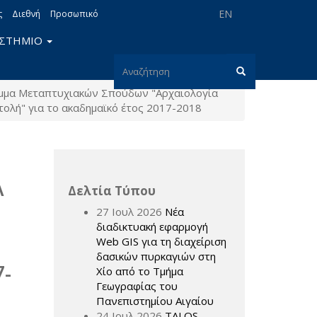
EN
ς
Διεθνή
Προσωπικό
ΙΣΤΗΜΙΟ
Φόρμα
μμα Μεταπτυχιακών Σπούδων "Αρχαιολογία
αναζήτησης
Αναζήτηση
τολή" για το ακαδημαϊκό έτος 2017-2018
Α
Δελτία Τύπου
27 Ιουλ 2026
Νέα
διαδικτυακή εφαρμογή
Web GIS για τη διαχείριση
δασικών πυρκαγιών στη
-
Χίο από το Τμήμα
Γεωγραφίας του
Πανεπιστημίου Αιγαίου
24 Ιουλ 2026
TALOS –