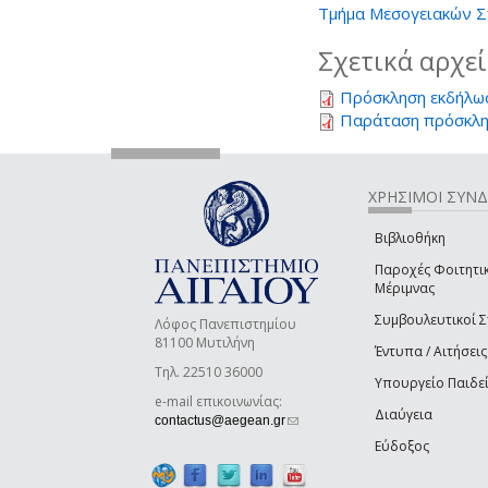
Τμήμα Μεσογειακών Σπ
Σχετικά αρχε
Πρόσκληση εκδήλω
Παράταση πρόσκλη
ΧΡΗΣΙΜΟΙ ΣΥΝ
Βιβλιοθήκη
Παροχές Φοιτητι
Μέριμνας
Συμβουλευτικοί 
Λόφος Πανεπιστημίου
81100 Μυτιλήνη
Έντυπα / Αιτήσεις
Τηλ. 22510 36000
Υπουργείο Παιδε
e-mail επικοινωνίας:
Διαύγεια
(link sends e-mail)
contactus@aegean.gr
Εύδοξος