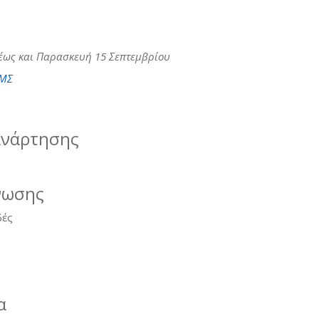
book
itter
 έως και Παρασκευή 15 Σεπτεμβρίου
ΠΜΣ
ανάρτησης
νωσης
δές
α