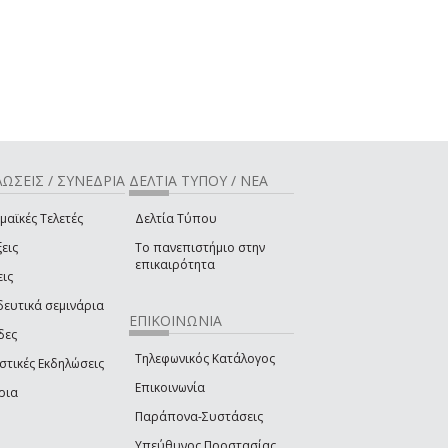
ΩΣΕΙΣ / ΣΥΝΕΔΡΙΑ
ΔΕΛΤΙΑ ΤΥΠΟΥ / ΝΕΑ
μαϊκές Τελετές
Δελτία Τύπου
εις
Το πανεπιστήμιο στην
επικαιρότητα
εις
δευτικά σεμινάρια
ΕΠΙΚΟΙΝΩΝΙΑ
δες
Τηλεφωνικός Κατάλογος
στικές Εκδηλώσεις
Επικοινωνία
ρια
Παράπονα-Συστάσεις
Υπεύθυνος Προστασίας