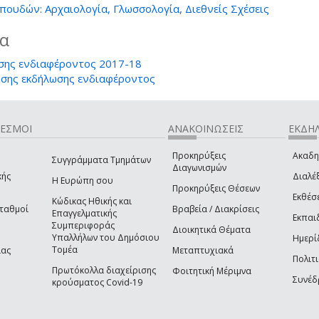
ουδών: Αρχαιολογία, Γλωσσολογία, Διεθνείς Σχέσεις
ία
σης ενδιαφέροντος 2017-18
σης εκδήλωσης ενδιαφέροντος
ΔΕΣΜΟΙ
ΑΝΑΚΟΙΝΩΣΕΙΣ
ΕΚΔΗΛ
Προκηρύξεις
Ακαδη
Συγγράμματα Τμημάτων
Διαγωνισμών
κής
Διαλέξ
Η Ευρώπη σου
Προκηρύξεις Θέσεων
Εκθέσ
Κώδικας Ηθικής και
Σταθμοί
Βραβεία / Διακρίσεις
Επαγγελματικής
Εκπαι
Συμπεριφοράς
Διοικητικά Θέματα
Υπαλλήλων του Δημόσιου
Ημερί
Τομέα
ίας
Μεταπτυχιακά
Πολιτι
Πρωτόκολλα διαχείρισης
Φοιτητική Μέριμνα
Συνέδ
κρούσματος Covid-19