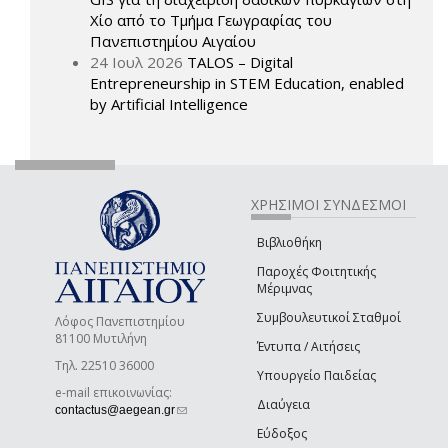
Χίο από το Τμήμα Γεωγραφίας του
Πανεπιστημίου Αιγαίου
24 Ιουλ 2026
TALOS – Digital
Entrepreneurship in STEM Education, enabled
by Artificial Intelligence
ΧΡΗΣΙΜΟΙ ΣΥΝΔΕΣΜΟΙ
Βιβλιοθήκη
Παροχές Φοιτητικής
Μέριμνας
Συμβουλευτικοί Σταθμοί
Λόφος Πανεπιστημίου
81100 Μυτιλήνη
Έντυπα / Αιτήσεις
Τηλ. 22510 36000
Υπουργείο Παιδείας
e-mail επικοινωνίας:
Διαύγεια
(link sends e-mail)
contactus@aegean.gr
Εύδοξος