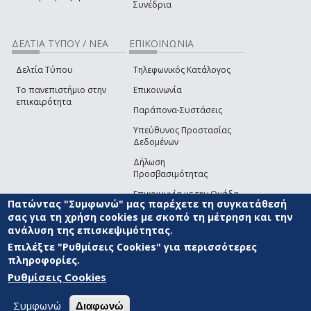
Συνέδρια
ΔΕΛΤΙΑ ΤΥΠΟΥ / ΝΕΑ
ΕΠΙΚΟΙΝΩΝΙΑ
Δελτία Τύπου
Τηλεφωνικός Κατάλογος
Το πανεπιστήμιο στην
Επικοινωνία
επικαιρότητα
Παράπονα-Συστάσεις
Υπεύθυνος Προστασίας
Δεδομένων
Δήλωση
Προσβασιμότητας
Επικοινωνία με την Ομάδα
Πατώντας "Συμφωνώ" μας παρέχετε τη συγκατάθεσή
Ανάπτυξης του site
(link sends e-mail)
σας για τη χρήση cookies με σκοπό τη μέτρηση και την
ανάλυση της επισκεψιμότητας.
© ΠΑΝΕΠΙΣΤΗΜΙΟ ΑΙΓΑΙΟΥ
ΟΡΟΙ ΧΡΗΣΗΣ
ΠΟΛΙΤΙΚΗ COOKIES
ΟΜΑΔΑ
ΑΝΑΠΤΥΞΗΣ
Επιλέξτε "Ρυθμίσεις Cookies" για περισσότερες
πληροφορίες.
Ρυθμίσεις Cookies
Συμφωνώ
Διαφωνώ