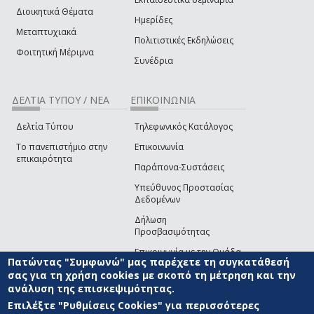
Διοικητικά Θέματα
Ημερίδες
Μεταπτυχιακά
Πολιτιστικές Εκδηλώσεις
Φοιτητική Μέριμνα
Συνέδρια
ΔΕΛΤΙΑ ΤΥΠΟΥ / ΝΕΑ
ΕΠΙΚΟΙΝΩΝΙΑ
Δελτία Τύπου
Τηλεφωνικός Κατάλογος
Το πανεπιστήμιο στην
Επικοινωνία
επικαιρότητα
Παράπονα-Συστάσεις
Υπεύθυνος Προστασίας
Δεδομένων
Δήλωση
Προσβασιμότητας
Επικοινωνία με την Ομάδα
Πατώντας "Συμφωνώ" μας παρέχετε τη συγκατάθεσή
Ανάπτυξης του site
(link sends e-mail)
σας για τη χρήση cookies με σκοπό τη μέτρηση και την
ανάλυση της επισκεψιμότητας.
© ΠΑΝΕΠΙΣΤΗΜΙΟ ΑΙΓΑΙΟΥ
ΟΡΟΙ ΧΡΗΣΗΣ
ΠΟΛΙΤΙΚΗ COOKIES
ΟΜΑΔΑ
ΑΝΑΠΤΥΞΗΣ
Επιλέξτε "Ρυθμίσεις Cookies" για περισσότερες