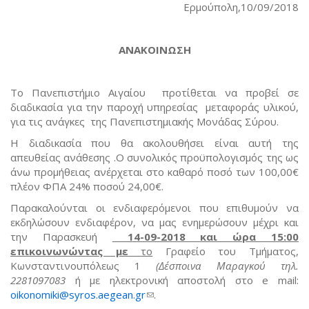
Ερμούπολη,10/09/2018
ΑΝΑΚΟΙΝΩΣΗ
Το Πανεπιστήμιο Αιγαίου προτίθεται να προβεί σε
διαδικασία για την παροχή υπηρεσίας μεταφοράς υλικού,
για τις ανάγκες της Πανεπιστημιακής Μονάδας Σύρου.
Η διαδικασία που θα ακολουθήσει είναι αυτή της
απευθείας ανάθεσης .Ο συνολικός προϋπολογισμός της ως
άνω προμήθειας ανέρχεται στο καθαρό ποσό των 100,00€
πλέον ΦΠΑ 24% ποσού 24,00€.
Παρακαλούνται οι ενδιαφερόμενοι που επιθυμούν να
εκδηλώσουν ενδιαφέρον, να μας ενημερώσουν μέχρι και
την Παρασκευή
14-09-2018 και ώρα 15:00
επικοινωνώντας με
το
Γραφείο του Τμήματος,
Κωνσταντινουπόλεως 1
(Δέσποινα Μαραγκού τηλ.
2281097083
ή με ηλεκτρονική αποστολή στο e mail:
oikonomiki@syros.aegean.gr
(link sends e-mail)
.