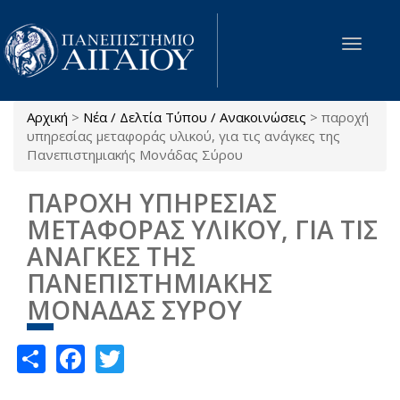
Παράκαμψη προς το κυρίως περιεχόμενο
Toggle
navigat
Αρχική
>
Νέα / Δελτία Τύπου / Ανακοινώσεις
>
παροχή
Είστε εδώ
υπηρεσίας μεταφοράς υλικού, για τις ανάγκες της
Πανεπιστημιακής Μονάδας Σύρου
ΠΑΡΟΧΗ ΥΠΗΡΕΣΙΑΣ
ΜΕΤΑΦΟΡΑΣ ΥΛΙΚΟΥ, ΓΙΑ ΤΙΣ
ΑΝΑΓΚΕΣ ΤΗΣ
ΠΑΝΕΠΙΣΤΗΜΙΑΚΗΣ
ΜΟΝΑΔΑΣ ΣΥΡΟΥ
Share
Facebook
Twitter