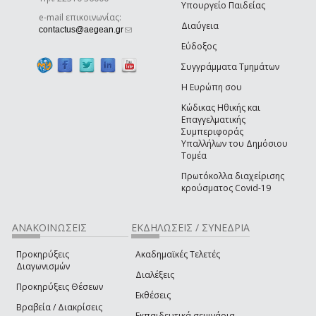
Υπουργείο Παιδείας
e-mail επικοινωνίας:
Διαύγεια
(link sends e-mail)
contactus@aegean.gr
Εύδοξος
Συγγράμματα Τμημάτων
Η Ευρώπη σου
Κώδικας Ηθικής και
Επαγγελματικής
Συμπεριφοράς
Υπαλλήλων του Δημόσιου
Τομέα
Πρωτόκολλα διαχείρισης
κρούσματος Covid-19
ΑΝΑΚΟΙΝΩΣΕΙΣ
ΕΚΔΗΛΩΣΕΙΣ / ΣΥΝΕΔΡΙΑ
Προκηρύξεις
Ακαδημαϊκές Τελετές
Διαγωνισμών
Διαλέξεις
Προκηρύξεις Θέσεων
Εκθέσεις
Βραβεία / Διακρίσεις
Εκπαιδευτικά σεμινάρια