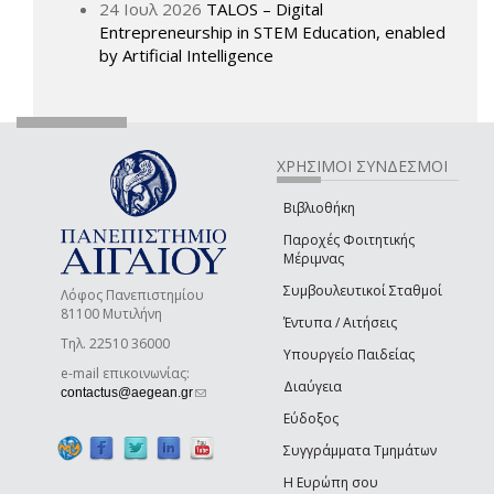
24 Ιουλ 2026
TALOS – Digital
Entrepreneurship in STEM Education, enabled
by Artificial Intelligence
ΧΡΗΣΙΜΟΙ ΣΥΝΔΕΣΜΟΙ
Βιβλιοθήκη
Παροχές Φοιτητικής
Μέριμνας
Συμβουλευτικοί Σταθμοί
Λόφος Πανεπιστημίου
81100 Μυτιλήνη
Έντυπα / Αιτήσεις
Τηλ. 22510 36000
Υπουργείο Παιδείας
e-mail επικοινωνίας:
Διαύγεια
(link sends e-mail)
contactus@aegean.gr
Εύδοξος
Συγγράμματα Τμημάτων
Η Ευρώπη σου