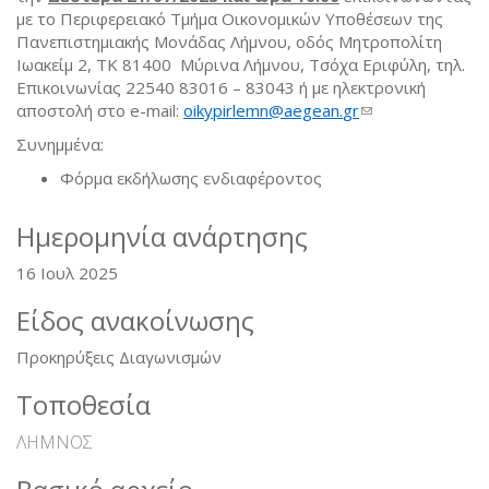
με το Περιφερειακό Τμήμα Οικονομικών Υποθέσεων της
Πανεπιστημιακής Μονάδας Λήμνου, οδός Μητροπολίτη
Ιωακείμ 2, ΤΚ 81400 Μύρινα Λήμνου, Τσόχα Εριφύλη, τηλ.
Επικοινωνίας 22540 83016 – 83043 ή με ηλεκτρονική
αποστολή στο e-mail:
oikypirlemn
@
aegean
.
gr
(link sends e-
mail)
Συνημμένα:
Φόρμα εκδήλωσης ενδιαφέροντος
Ημερομηνία ανάρτησης
16 Ιουλ 2025
Είδος ανακοίνωσης
Προκηρύξεις Διαγωνισμών
Τοποθεσία
ΛΗΜΝΟΣ