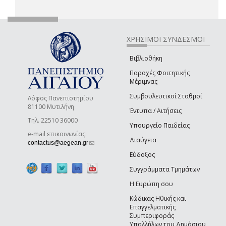
ΧΡΗΣΙΜΟΙ ΣΥΝΔΕΣΜΟΙ
Βιβλιοθήκη
Παροχές Φοιτητικής
Μέριμνας
Συμβουλευτικοί Σταθμοί
Λόφος Πανεπιστημίου
81100 Μυτιλήνη
Έντυπα / Αιτήσεις
Τηλ. 22510 36000
Υπουργείο Παιδείας
e-mail επικοινωνίας:
Διαύγεια
(link sends e-mail)
contactus@aegean.gr
Εύδοξος
Συγγράμματα Τμημάτων
Η Ευρώπη σου
Κώδικας Ηθικής και
Επαγγελματικής
Συμπεριφοράς
Υπαλλήλων του Δημόσιου