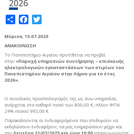
2026
Share
Facebook
Twitter
Μύρινα,
15.07.2025
ΑΝΑΚΟΙΝΩΣΗ
Το Πανεπιστήμιο Αιγαίου προτίθεται να προβεί
στην
«
Π
αροχή
υπηρεσιών συντήρησης – επισκευής
ηλεκτρολογικών εγκαταστάσεων των
κτιρίων του
Πανεπιστημίου Αιγαίου στην Λήμνο
για το έτος
2026
»
.
Ο συνολικός προϋπολογισμός της ως άνω υπηρεσίας
ανέρχεται στο καθαρό ποσό των 800,00 €, πλέον ΦΠΑ
24% ποσού 992,00 €.
Παρακαλούνται οι ενδιαφερόμενοι που επιθυμούν να
εκδηλώσουν ενδιαφέρον, να μας ενημερώσουν μέχρι και
την
Δευτέρα 21
/
07
/20
2
5
και ώρα
10
:00
επικοινωνώντας