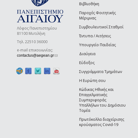
Βιβλιοθήκη
Παροχές Φοιτητικής
Μέριμνας
Συμβουλευτικοί Σταθμοί
Λόφος Πανεπιστημίου
81100 Μυτιλήνη
Έντυπα / Αιτήσεις
Τηλ. 22510 36000
Υπουργείο Παιδείας
e-mail επικοινωνίας:
Διαύγεια
(link sends e-mail)
contactus@aegean.gr
Εύδοξος
Συγγράμματα Τμημάτων
Η Ευρώπη σου
Κώδικας Ηθικής και
Επαγγελματικής
Συμπεριφοράς
Υπαλλήλων του Δημόσιου
Τομέα
Πρωτόκολλα διαχείρισης
κρούσματος Covid-19