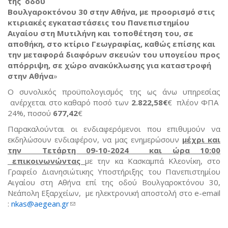
της οδού
Βουλγαροκτόνου 30 στην Αθήνα, με προορισμό στις
κτιριακές εγκαταστάσεις του Πανεπιστημίου
Αιγαίου στη Μυτιλήνη και τοποθέτηση του, σε
αποθήκη, στο κτίριο Γεωγραφίας, καθώς επίσης και
την μεταφορά διαφόρων σκευών του υπογείου προς
απόρριψη, σε χώρο ανακύκλωσης για καταστροφή
στην Αθήνα
»
Ο συνολικός προϋπολογισμός της ως άνω υπηρεσίας
ανέρχεται στο καθαρό ποσό των
2.822,58€
€ πλέον ΦΠΑ
24%, ποσού
677,42
€
Παρακαλούνται οι ενδιαφερόμενοι που επιθυμούν να
εκδηλώσουν ενδιαφέρον, να μας ενημερώσουν
μέχρι και
την Τετάρτη 09-10-2024 και ώρα 10:00
επικοινωνώντας
με την κα Κασκαμπά Κλεονίκη, στο
Γραφείο Διανησιώτικης Υποστήριξης του Πανεπιστημίου
Αιγαίου στη Αθήνα επί της οδού Βουλγαροκτόνου 30,
Νεάπολη Εξαρχείων, με ηλεκτρονική αποστολή στο e-email
:
nkas@aegean.gr
(link sends e-mail)