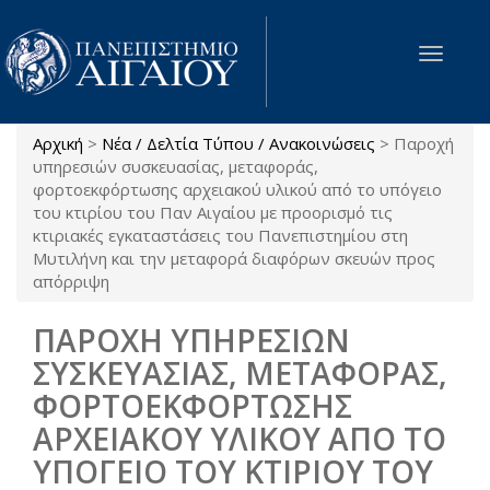
Παράκαμψη προς το κυρίως περιεχόμενο
Toggle
navigat
Αρχική
>
Νέα / Δελτία Τύπου / Ανακοινώσεις
>
Παροχή
Είστε εδώ
υπηρεσιών συσκευασίας, μεταφοράς,
φορτοεκφόρτωσης αρχειακού υλικού από το υπόγειο
του κτιρίου του Παν Αιγαίου με προορισμό τις
κτιριακές εγκαταστάσεις του Πανεπιστημίου στη
Μυτιλήνη και την μεταφορά διαφόρων σκευών προς
απόρριψη
ΠΑΡΟΧΗ ΥΠΗΡΕΣΙΩΝ
ΣΥΣΚΕΥΑΣΙΑΣ, ΜΕΤΑΦΟΡΑΣ,
ΦΟΡΤΟΕΚΦΟΡΤΩΣΗΣ
ΑΡΧΕΙΑΚΟΥ ΥΛΙΚΟΥ ΑΠΟ ΤΟ
ΥΠΟΓΕΙΟ ΤΟΥ ΚΤΙΡΙΟΥ ΤΟΥ