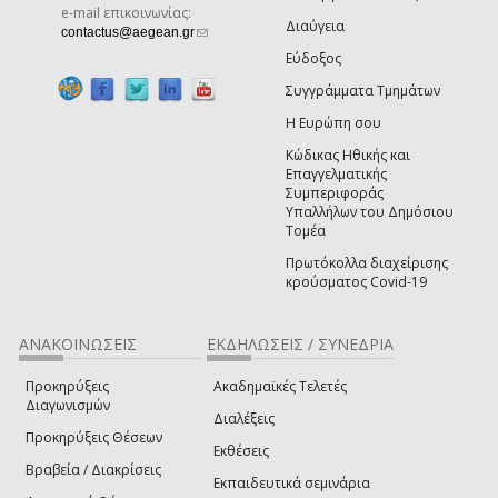
e-mail επικοινωνίας:
Διαύγεια
(link sends e-mail)
contactus@aegean.gr
Εύδοξος
Συγγράμματα Τμημάτων
Η Ευρώπη σου
Κώδικας Ηθικής και
Επαγγελματικής
Συμπεριφοράς
Υπαλλήλων του Δημόσιου
Τομέα
Πρωτόκολλα διαχείρισης
κρούσματος Covid-19
ΑΝΑΚΟΙΝΩΣΕΙΣ
ΕΚΔΗΛΩΣΕΙΣ / ΣΥΝΕΔΡΙΑ
Προκηρύξεις
Ακαδημαϊκές Τελετές
Διαγωνισμών
Διαλέξεις
Προκηρύξεις Θέσεων
Εκθέσεις
Βραβεία / Διακρίσεις
Εκπαιδευτικά σεμινάρια