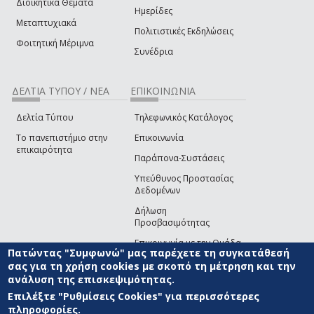
Διοικητικά Θέματα
Ημερίδες
Μεταπτυχιακά
Πολιτιστικές Εκδηλώσεις
Φοιτητική Μέριμνα
Συνέδρια
ΔΕΛΤΙΑ ΤΥΠΟΥ / ΝΕΑ
ΕΠΙΚΟΙΝΩΝΙΑ
Δελτία Τύπου
Τηλεφωνικός Κατάλογος
Το πανεπιστήμιο στην
Επικοινωνία
επικαιρότητα
Παράπονα-Συστάσεις
Υπεύθυνος Προστασίας
Δεδομένων
Δήλωση
Προσβασιμότητας
Επικοινωνία με την Ομάδα
Πατώντας "Συμφωνώ" μας παρέχετε τη συγκατάθεσή
Ανάπτυξης του site
(link sends e-mail)
σας για τη χρήση cookies με σκοπό τη μέτρηση και την
ανάλυση της επισκεψιμότητας.
© ΠΑΝΕΠΙΣΤΗΜΙΟ ΑΙΓΑΙΟΥ
ΟΡΟΙ ΧΡΗΣΗΣ
ΠΟΛΙΤΙΚΗ COOKIES
ΟΜΑΔΑ
ΑΝΑΠΤΥΞΗΣ
Επιλέξτε "Ρυθμίσεις Cookies" για περισσότερες
πληροφορίες.