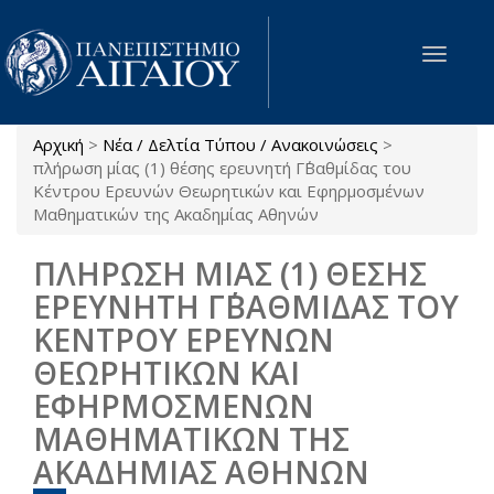
Παράκαμψη προς το κυρίως περιεχόμενο
Toggle
navigat
Αρχική
>
Νέα / Δελτία Τύπου / Ανακοινώσεις
>
Είστε εδώ
πλήρωση μίας (1) θέσης ερευνητή Γ΄Βαθμίδας του
Κέντρου Ερευνών Θεωρητικών και Εφηρμοσμένων
Μαθηματικών της Ακαδημίας Αθηνών
ΠΛΗΡΩΣΗ ΜΙΑΣ (1) ΘΕΣΗΣ
ΕΡΕΥΝΗΤΗ Γ΄ΒΑΘΜΙΔΑΣ ΤΟΥ
ΚΕΝΤΡΟΥ ΕΡΕΥΝΩΝ
ΘΕΩΡΗΤΙΚΩΝ ΚΑΙ
ΕΦΗΡΜΟΣΜΕΝΩΝ
ΜΑΘΗΜΑΤΙΚΩΝ ΤΗΣ
ΑΚΑΔΗΜΙΑΣ ΑΘΗΝΩΝ