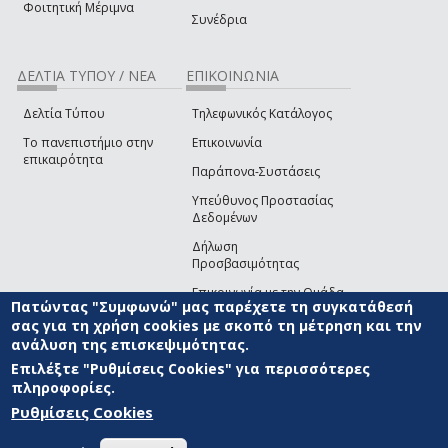
Φοιτητική Μέριμνα
Συνέδρια
ΔΕΛΤΙΑ ΤΥΠΟΥ / ΝΕΑ
ΕΠΙΚΟΙΝΩΝΙΑ
Δελτία Τύπου
Τηλεφωνικός Κατάλογος
Το πανεπιστήμιο στην
Επικοινωνία
επικαιρότητα
Παράπονα-Συστάσεις
Υπεύθυνος Προστασίας
Δεδομένων
Δήλωση
Προσβασιμότητας
Επικοινωνία με την Ομάδα
Πατώντας "Συμφωνώ" μας παρέχετε τη συγκατάθεσή
Ανάπτυξης του site
(link sends e-mail)
σας για τη χρήση cookies με σκοπό τη μέτρηση και την
ανάλυση της επισκεψιμότητας.
© ΠΑΝΕΠΙΣΤΗΜΙΟ ΑΙΓΑΙΟΥ
ΟΡΟΙ ΧΡΗΣΗΣ
ΠΟΛΙΤΙΚΗ COOKIES
ΟΜΑΔΑ
ΑΝΑΠΤΥΞΗΣ
Επιλέξτε "Ρυθμίσεις Cookies" για περισσότερες
πληροφορίες.
Ρυθμίσεις Cookies