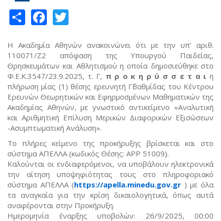
Share
Facebook
Twitter
H Ακαδημία Αθηνών ανακοινώνει ότι με την υπ’ αριθ.
110071/Ζ2 απόφαση της Υπουργού Παιδείας,
Θρησκευμάτων και Αθλητισμού η οποία δημοσιεύθηκε στο
Φ.Ε.Κ.3547/23.9.2025, τ. Γ,
π ρ ο κ η ρ ύ σ σ ε τ α ι
η
πλήρωση μίας (1) θέσης ερευνητή Γ΄Βαθμίδας του Κέντρου
Ερευνών Θεωρητικών και Εφηρμοσμένων Μαθηματικών της
Ακαδημίας Αθηνών, με γνωστικό αντικείμενο «Αναλυτική
και Αριθμητική Επίλυση Μερικών Διαφορικών Εξισώσεων
-Ασυμπτωματική Ανάλυση».
Το πλήρες κείμενο της προκήρυξης βρίσκεται και στο
σύστημα ΑΠΕΛΛΑ (κωδικός Θέσης: ΑΡΡ 51009).
Καλούνται οι ενδιαφερόμενοι, να υποβάλουν ηλεκτρονικά
την αίτηση υποψηφιότητας τους στο πληροφοριακό
σύστημα ΑΠΕΛΛΑ (
https://apella.minedu.gov.gr
) με όλα
τα αναγκαία για την κρίση δικαιολογητικά, όπως αυτά
αναφέρονται στην Προκήρυξη.
Ημερομηνία έναρξης υποβολών: 26/9/2025, 00:00