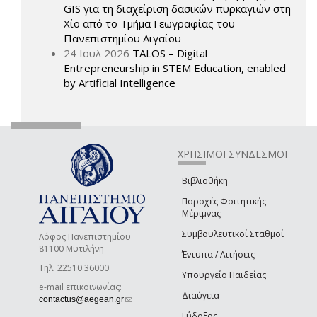
GIS για τη διαχείριση δασικών πυρκαγιών στη
Χίο από το Τμήμα Γεωγραφίας του
Πανεπιστημίου Αιγαίου
24 Ιουλ 2026
TALOS – Digital
Entrepreneurship in STEM Education, enabled
by Artificial Intelligence
ΧΡΗΣΙΜΟΙ ΣΥΝΔΕΣΜΟΙ
Βιβλιοθήκη
Παροχές Φοιτητικής
Μέριμνας
Συμβουλευτικοί Σταθμοί
Λόφος Πανεπιστημίου
81100 Μυτιλήνη
Έντυπα / Αιτήσεις
Τηλ. 22510 36000
Υπουργείο Παιδείας
e-mail επικοινωνίας:
Διαύγεια
(link sends e-mail)
contactus@aegean.gr
Εύδοξος