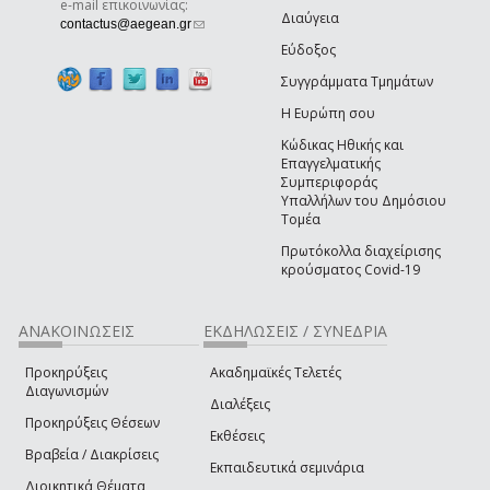
e-mail επικοινωνίας:
Διαύγεια
(link sends e-mail)
contactus@aegean.gr
Εύδοξος
Συγγράμματα Τμημάτων
Η Ευρώπη σου
Κώδικας Ηθικής και
Επαγγελματικής
Συμπεριφοράς
Υπαλλήλων του Δημόσιου
Τομέα
Πρωτόκολλα διαχείρισης
κρούσματος Covid-19
ΑΝΑΚΟΙΝΩΣΕΙΣ
ΕΚΔΗΛΩΣΕΙΣ / ΣΥΝΕΔΡΙΑ
Προκηρύξεις
Ακαδημαϊκές Τελετές
Διαγωνισμών
Διαλέξεις
Προκηρύξεις Θέσεων
Εκθέσεις
Βραβεία / Διακρίσεις
Εκπαιδευτικά σεμινάρια
Διοικητικά Θέματα