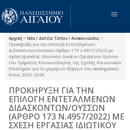
Παράκαμψη προς το κυρίως περιεχόμενο
Toggle
navigat
Αρχική
>
Νέα / Δελτία Τύπου / Ανακοινώσεις
>
Είστε εδώ
Προκήρυξη για την επιλογή Εντεταλμένων
Διδασκόντων/ουσσών (άρθρο 173 ν.4957/2022) με
σχέση εργασίας Ιδιωτικού Δικαίου Ορισμένου Χρόνου
του Τμήματος Κοινωνιολογίας της Σχολής Κοινωνικών
Επιστημών για το χειμερινό εξάμηνο του ακαδημαϊκού
έτους 2025-2026
ΠΡΟΚΗΡΥΞΗ ΓΙΑ ΤΗΝ
ΕΠΙΛΟΓΗ ΕΝΤΕΤΑΛΜΕΝΩΝ
ΔΙΔΑΣΚΟΝΤΩΝ/ΟΥΣΣΩΝ
(ΑΡΘΡΟ 173 Ν.4957/2022) ΜΕ
ΣΧΕΣΗ ΕΡΓΑΣΙΑΣ ΙΔΙΩΤΙΚΟΥ