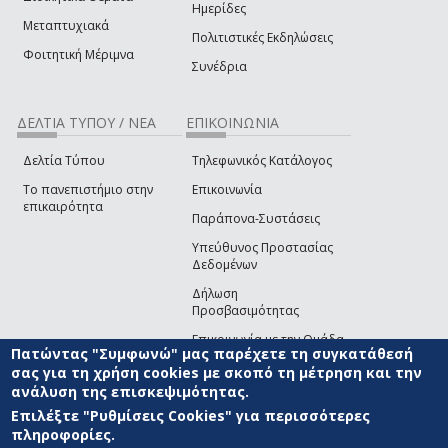
Ημερίδες
Μεταπτυχιακά
Πολιτιστικές Εκδηλώσεις
Φοιτητική Μέριμνα
Συνέδρια
ΔΕΛΤΙΑ ΤΥΠΟΥ / ΝΕΑ
ΕΠΙΚΟΙΝΩΝΙΑ
Δελτία Τύπου
Τηλεφωνικός Κατάλογος
Το πανεπιστήμιο στην
Επικοινωνία
επικαιρότητα
Παράπονα-Συστάσεις
Υπεύθυνος Προστασίας
Δεδομένων
Δήλωση
Προσβασιμότητας
Επικοινωνία με την Ομάδα
Πατώντας "Συμφωνώ" μας παρέχετε τη συγκατάθεσή
Ανάπτυξης του site
(link sends e-mail)
σας για τη χρήση cookies με σκοπό τη μέτρηση και την
ανάλυση της επισκεψιμότητας.
© ΠΑΝΕΠΙΣΤΗΜΙΟ ΑΙΓΑΙΟΥ
ΟΡΟΙ ΧΡΗΣΗΣ
ΠΟΛΙΤΙΚΗ COOKIES
ΟΜΑΔΑ
ΑΝΑΠΤΥΞΗΣ
Επιλέξτε "Ρυθμίσεις Cookies" για περισσότερες
πληροφορίες.