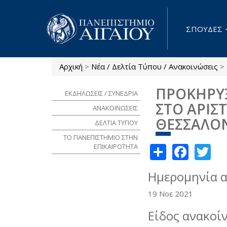
Παράκαμψη προς το κυρίως περιεχόμενο
ΣΠΟΥΔΕΣ
Αρχική
>
Νέα / Δελτία Τύπου / Ανακοινώσεις
>
Είστε εδώ
ΠΡΟΚΗΡΥΞ
ΕΚΔΗΛΩΣΕΙΣ / ΣΥΝΕΔΡΙΑ
ΣΤΟ ΑΡΙΣ
ΑΝΑΚΟΙΝΩΣΕΙΣ
ΘΕΣΣΑΛΟ
ΔΕΛΤΙΑ ΤΥΠΟΥ
ΤΟ ΠΑΝΕΠΙΣΤΗΜΙΟ ΣΤΗΝ
Share
Face
Tw
ΕΠΙΚΑΙΡΟΤΗΤΑ
Ημερομηνία 
19 Νοε 2021
Είδος ανακοί