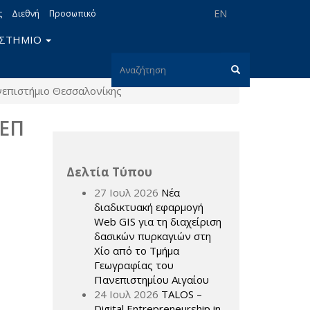
EN
ς
Διεθνή
Προσωπικό
ΙΣΤΗΜΙΟ
Φόρμα
νεπιστήμιο Θεσσαλονίκης
αναζήτησης
Αναζήτηση
ΔΕΠ
Δελτία Τύπου
27 Ιουλ 2026
Νέα
διαδικτυακή εφαρμογή
Web GIS για τη διαχείριση
δασικών πυρκαγιών στη
Χίο από το Τμήμα
Γεωγραφίας του
Πανεπιστημίου Αιγαίου
24 Ιουλ 2026
TALOS –
Digital Entrepreneurship in