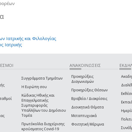
 φορέων
ία
ν Ιατρικής και Φιλολογίας
ς Ιατρικής
ΔΕΣΜΟΙ
ΑΝΑΚΟΙΝΩΣΕΙΣ
ΕΚΔΗΛ
Προκηρύξεις
Ακαδη
Συγγράμματα Τμημάτων
Διαγωνισμών
κής
Διαλέξ
Η Ευρώπη σου
Προκηρύξεις Θέσεων
Εκθέσ
Κώδικας Ηθικής και
Σταθμοί
Βραβεία / Διακρίσεις
Επαγγελματικής
Εκπαι
Συμπεριφοράς
Διοικητικά Θέματα
Υπαλλήλων του Δημόσιου
Ημερί
Τομέα
ίας
Μεταπτυχιακά
Πολιτι
Πρωτόκολλα διαχείρισης
Φοιτητική Μέριμνα
Συνέδ
κρούσματος Covid-19