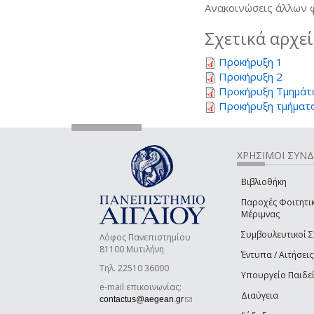
Ανακοινώσεις άλλων
Σχετικά αρχε
Προκήρυξη 1
Προκήρυξη 2
Προκήρυξη Τμημάτω
Προκήρυξη τμήματο
ΧΡΗΣΙΜΟΙ ΣΥΝ
Βιβλιοθήκη
Παροχές Φοιτητι
Μέριμνας
Συμβουλευτικοί 
Λόφος Πανεπιστημίου
81100 Μυτιλήνη
Έντυπα / Αιτήσεις
Τηλ. 22510 36000
Υπουργείο Παιδε
e-mail επικοινωνίας:
Διαύγεια
(link sends e-mail)
contactus@aegean.gr