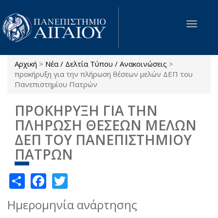
Παράκαμψη προς το κυρίως περιεχόμενο
Toggle
navigat
Αρχική
>
Νέα / Δελτία Τύπου / Ανακοινώσεις
>
Είστε εδώ
προκήρυξη για την πλήρωση θέσεων μελών ΔΕΠ του
Πανεπιστημίου Πατρών
ΠΡΟΚΗΡΥΞΗ ΓΙΑ ΤΗΝ
ΠΛΗΡΩΣΗ ΘΕΣΕΩΝ ΜΕΛΩΝ
ΔΕΠ ΤΟΥ ΠΑΝΕΠΙΣΤΗΜΙΟΥ
ΠΑΤΡΩΝ
Share
Facebook
Twitter
Ημερομηνία ανάρτησης