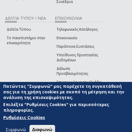
Συνέδρια
ΔΕΛΤΙΑ ΤΥΠΟΥ / ΝΕΑ
ΕΠΙΚΟΙΝΩΝΙΑ
Δελτία Τύπου
Τηλεφωνικός Κατάλογος
Το πανεπιστήμιο στην
Επικοινωνία
επικαιρότητα
Παράπονα-Συστάσεις
Υπεύθυνος Προστασίας
Δεδομένων
Δήλωση
Προσβασιμότητας
Επικοινωνία με την Ομάδα
Πατώντας "Συμφωνώ" μας παρέχετε τη συγκατάθεσή
Ανάπτυξης του site
(link sends e-mail)
σας για τη χρήση cookies με σκοπό τη μέτρηση και την
ανάλυση της επισκεψιμότητας.
© ΠΑΝΕΠΙΣΤΗΜΙΟ ΑΙΓΑΙΟΥ
ΟΡΟΙ ΧΡΗΣΗΣ
ΠΟΛΙΤΙΚΗ COOKIES
ΟΜΑΔΑ
ΑΝΑΠΤΥΞΗΣ
Επιλέξτε "Ρυθμίσεις Cookies" για περισσότερες
πληροφορίες.
Ρυθμίσεις Cookies
Συμφωνώ
Διαφωνώ