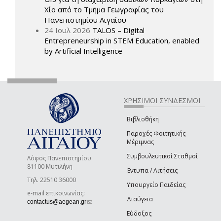
Χίο από το Τμήμα Γεωγραφίας του
Πανεπιστημίου Αιγαίου
24 Ιουλ 2026
TALOS – Digital
Entrepreneurship in STEM Education, enabled
by Artificial Intelligence
ΧΡΗΣΙΜΟΙ ΣΥΝΔΕΣΜΟΙ
Βιβλιοθήκη
Παροχές Φοιτητικής
Μέριμνας
Συμβουλευτικοί Σταθμοί
Λόφος Πανεπιστημίου
81100 Μυτιλήνη
Έντυπα / Αιτήσεις
Τηλ. 22510 36000
Υπουργείο Παιδείας
e-mail επικοινωνίας:
Διαύγεια
(link sends e-mail)
contactus@aegean.gr
Εύδοξος