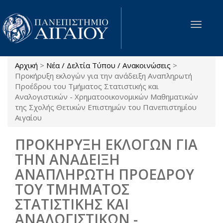
Παράκαμψη προς το κυρίως περιεχόμενο
Toggle
navigat
Αρχική
>
Νέα / Δελτία Τύπου / Ανακοινώσεις
>
Είστε εδώ
Προκήρυξη εκλογών για την ανάδειξη Αναπληρωτή
Προέδρου του Τμήματος Στατιστικής και
Αναλογιστικών - Χρηματοοικονομικών Μαθηματικών
της Σχολής Θετικών Επιστημών του Πανεπιστημίου
Αιγαίου
ΠΡΟΚΗΡΥΞΗ ΕΚΛΟΓΩΝ ΓΙΑ
ΤΗΝ ΑΝΑΔΕΙΞΗ
ΑΝΑΠΛΗΡΩΤΗ ΠΡΟΕΔΡΟΥ
ΤΟΥ ΤΜΗΜΑΤΟΣ
ΣΤΑΤΙΣΤΙΚΗΣ ΚΑΙ
ΑΝΑΛΟΓΙΣΤΙΚΩΝ -