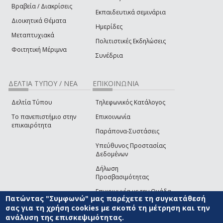
Βραβεία / Διακρίσεις
Εκπαιδευτικά σεμινάρια
Διοικητικά Θέματα
Ημερίδες
Μεταπτυχιακά
Πολιτιστικές Εκδηλώσεις
Φοιτητική Μέριμνα
Συνέδρια
ΔΕΛΤΙΑ ΤΥΠΟΥ / ΝΕΑ
ΕΠΙΚΟΙΝΩΝΙΑ
Δελτία Τύπου
Τηλεφωνικός Κατάλογος
Το πανεπιστήμιο στην
Επικοινωνία
επικαιρότητα
Παράπονα-Συστάσεις
Υπεύθυνος Προστασίας
Δεδομένων
Δήλωση
Προσβασιμότητας
Επικοινωνία με την Ομάδα
Πατώντας "Συμφωνώ" μας παρέχετε τη συγκατάθεσή
Ανάπτυξης του site
(link sends e-mail)
σας για τη χρήση cookies με σκοπό τη μέτρηση και την
ανάλυση της επισκεψιμότητας.
© ΠΑΝΕΠΙΣΤΗΜΙΟ ΑΙΓΑΙΟΥ
ΟΡΟΙ ΧΡΗΣΗΣ
ΠΟΛΙΤΙΚΗ COOKIES
ΟΜΑΔΑ