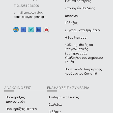
Έντυπα / Αιτήσεις
Τηλ. 22510 36000
Υπουργείο Παιδείας
e-mail επικοινωνίας:
Διαύγεια
(link sends e-mail)
contactus@aegean.gr
Εύδοξος
Συγγράμματα Τμημάτων
Η Ευρώπη σου
Κώδικας Ηθικής και
Επαγγελματικής
Συμπεριφοράς
Υπαλλήλων του Δημόσιου
Τομέα
Πρωτόκολλα διαχείρισης
κρούσματος Covid-19
ΑΝΑΚΟΙΝΩΣΕΙΣ
ΕΚΔΗΛΩΣΕΙΣ / ΣΥΝΕΔΡΙΑ
Προκηρύξεις
Ακαδημαϊκές Τελετές
Διαγωνισμών
Διαλέξεις
Προκηρύξεις Θέσεων
Εκθέσεις