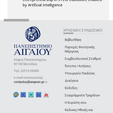
by Artificial Intelligence
ΧΡΗΣΙΜΟΙ ΣΥΝΔΕΣΜΟΙ
Βιβλιοθήκη
Παροχές Φοιτητικής
Μέριμνας
Συμβουλευτικοί Σταθμοί
Λόφος Πανεπιστημίου
81100 Μυτιλήνη
Έντυπα / Αιτήσεις
Τηλ. 22510 36000
Υπουργείο Παιδείας
e-mail επικοινωνίας:
Διαύγεια
(link sends e-mail)
contactus@aegean.gr
Εύδοξος
Συγγράμματα Τμημάτων
Η Ευρώπη σου
Κώδικας Ηθικής και