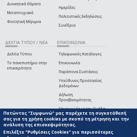
Διοικητικά Θέματα
Ημερίδες
Μεταπτυχιακά
Πολιτιστικές Εκδηλώσεις
Φοιτητική Μέριμνα
Συνέδρια
ΔΕΛΤΙΑ ΤΥΠΟΥ / ΝΕΑ
ΕΠΙΚΟΙΝΩΝΙΑ
Δελτία Τύπου
Τηλεφωνικός Κατάλογος
Το πανεπιστήμιο στην
Επικοινωνία
επικαιρότητα
Παράπονα-Συστάσεις
Υπεύθυνος Προστασίας
Δεδομένων
Δήλωση
Προσβασιμότητας
Επικοινωνία με την Ομάδα
Πατώντας "Συμφωνώ" μας παρέχετε τη συγκατάθεσή
Ανάπτυξης του site
(link sends e-mail)
σας για τη χρήση cookies με σκοπό τη μέτρηση και την
ανάλυση της επισκεψιμότητας.
© ΠΑΝΕΠΙΣΤΗΜΙΟ ΑΙΓΑΙΟΥ
ΟΡΟΙ ΧΡΗΣΗΣ
ΠΟΛΙΤΙΚΗ COOKIES
ΟΜΑΔΑ
ΑΝΑΠΤΥΞΗΣ
Επιλέξτε "Ρυθμίσεις Cookies" για περισσότερες