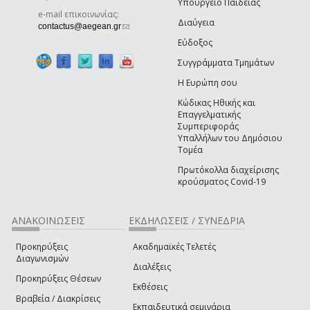
Υπουργείο Παιδείας
e-mail επικοινωνίας:
Διαύγεια
(link sends e-mail)
contactus@aegean.gr
Εύδοξος
Συγγράμματα Τμημάτων
Η Ευρώπη σου
Κώδικας Ηθικής και
Επαγγελματικής
Συμπεριφοράς
Υπαλλήλων του Δημόσιου
Τομέα
Πρωτόκολλα διαχείρισης
κρούσματος Covid-19
ΑΝΑΚΟΙΝΩΣΕΙΣ
ΕΚΔΗΛΩΣΕΙΣ / ΣΥΝΕΔΡΙΑ
Προκηρύξεις
Ακαδημαϊκές Τελετές
Διαγωνισμών
Διαλέξεις
Προκηρύξεις Θέσεων
Εκθέσεις
Βραβεία / Διακρίσεις
Εκπαιδευτικά σεμινάρια