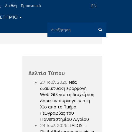
EN
ς
Διεθνή
Προσωπικό
ΙΣΤΗΜΙΟ
Φόρμα
αναζήτησης
Αναζήτηση
Δελτία Τύπου
27 Ιουλ 2026
Νέα
διαδικτυακή εφαρμογή
Web GIS για τη διαχείριση
δασικών πυρκαγιών στη
Χίο από το Τμήμα
Γεωγραφίας του
Πανεπιστημίου Αιγαίου
24 Ιουλ 2026
TALOS –
Digital Entrepreneurship in