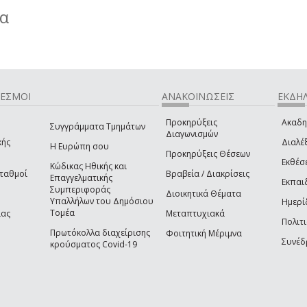
ία
ΔΕΣΜΟΙ
ΑΝΑΚΟΙΝΩΣΕΙΣ
ΕΚΔΗΛ
Προκηρύξεις
Ακαδη
Συγγράμματα Τμημάτων
Διαγωνισμών
κής
Διαλέξ
Η Ευρώπη σου
Προκηρύξεις Θέσεων
Εκθέσ
Κώδικας Ηθικής και
Σταθμοί
Βραβεία / Διακρίσεις
Επαγγελματικής
Εκπαι
Συμπεριφοράς
Διοικητικά Θέματα
Υπαλλήλων του Δημόσιου
Ημερί
Τομέα
ίας
Μεταπτυχιακά
Πολιτι
Πρωτόκολλα διαχείρισης
Φοιτητική Μέριμνα
Συνέδ
κρούσματος Covid-19