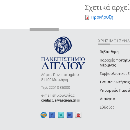
Σχετικά αρχε
Προκήρυξη
ΧΡΗΣΙΜΟΙ ΣΥΝ
Βιβλιοθήκη
Παροχές Φοιτητι
Μέριμνας
Συμβουλευτικοί 
Λόφος Πανεπιστημίου
81100 Μυτιλήνη
Έντυπα / Αιτήσεις
Τηλ. 22510 36000
Υπουργείο Παιδε
e-mail επικοινωνίας:
Διαύγεια
(link sends e-mail)
contactus@aegean.gr
Εύδοξος