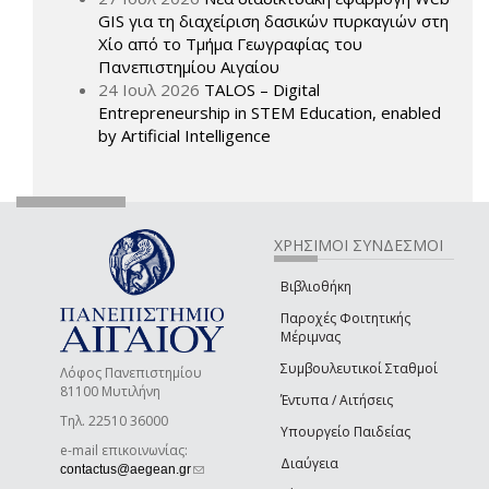
GIS για τη διαχείριση δασικών πυρκαγιών στη
Χίο από το Τμήμα Γεωγραφίας του
Πανεπιστημίου Αιγαίου
24 Ιουλ 2026
TALOS – Digital
Entrepreneurship in STEM Education, enabled
by Artificial Intelligence
ΧΡΗΣΙΜΟΙ ΣΥΝΔΕΣΜΟΙ
Βιβλιοθήκη
Παροχές Φοιτητικής
Μέριμνας
Συμβουλευτικοί Σταθμοί
Λόφος Πανεπιστημίου
81100 Μυτιλήνη
Έντυπα / Αιτήσεις
Τηλ. 22510 36000
Υπουργείο Παιδείας
e-mail επικοινωνίας:
Διαύγεια
(link sends e-mail)
contactus@aegean.gr