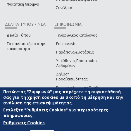
Φοιτητική Μέριμνα
Συνέδρια
ΔΕΛΤΙΑ ΤΥΠΟΥ / ΝΕΑ
ΕΠΙΚΟΙΝΩΝΙΑ
Δελτία Τύπου
Τηλεφωνικός Κατάλογος
Το πανεπιστήμιο στην
Επικοινωνία
επικαιρότητα
Παράπονα-Συστάσεις
Υπεύθυνος Προστασίας
Δεδομένων
Δήλωση
Προσβασιμότητας
Επικοινωνία με την Ομάδα
Πατώντας "Συμφωνώ" μας παρέχετε τη συγκατάθεσή
Ανάπτυξης του site
(link sends e-mail)
σας για τη χρήση cookies με σκοπό τη μέτρηση και την
ανάλυση της επισκεψιμότητας.
© ΠΑΝΕΠΙΣΤΗΜΙΟ ΑΙΓΑΙΟΥ
ΟΡΟΙ ΧΡΗΣΗΣ
ΠΟΛΙΤΙΚΗ COOKIES
ΟΜΑΔΑ
ΑΝΑΠΤΥΞΗΣ
Επιλέξτε "Ρυθμίσεις Cookies" για περισσότερες
πληροφορίες.
Ρυθμίσεις Cookies