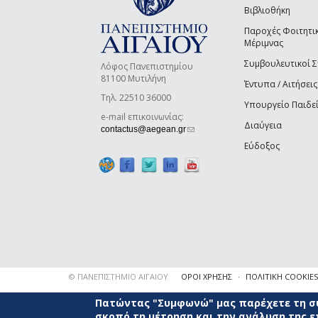
Βιβλιοθήκη
Παροχές Φοιτητι
Μέριμνας
Συμβουλευτικοί 
Λόφος Πανεπιστημίου
81100 Μυτιλήνη
Έντυπα / Αιτήσεις
Τηλ. 22510 36000
Υπουργείο Παιδε
e-mail επικοινωνίας:
Διαύγεια
(link sends e-mail)
contactus@aegean.gr
Εύδοξος
© ΠΑΝΕΠΙΣΤΗΜΙΟ ΑΙΓΑΙΟΥ
ΟΡΟΙ ΧΡΗΣΗΣ
ΠΟΛΙΤΙΚΗ COOKIES
Πατώντας "Συμφωνώ" μας παρέχετε τη συ
σκοπό τη μέτρηση και την ανάλυση της 