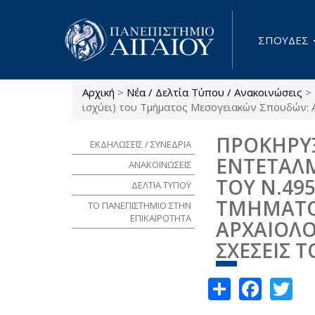
Παράκαμψη προς το κυρίως περιεχόμενο
ΣΠΟΥΔΕΣ
Αρχική
>
Νέα / Δελτία Τύπου / Ανακοινώσεις
>
Είστε εδώ
ισχύει) του Τμήματος Μεσογειακών Σπουδών: Α
ΠΡΟΚΗΡΥ
ΕΚΔΗΛΩΣΕΙΣ / ΣΥΝΕΔΡΙΑ
ΕΝΤΕΤΑΛ
ΑΝΑΚΟΙΝΩΣΕΙΣ
ΤΟΥ Ν.495
ΔΕΛΤΙΑ ΤΥΠΟΥ
ΤΜΗΜΑΤΟ
ΤΟ ΠΑΝΕΠΙΣΤΗΜΙΟ ΣΤΗΝ
ΕΠΙΚΑΙΡΟΤΗΤΑ
ΑΡΧΑΙΟΛΟ
ΣΧΕΣΕΙΣ 
Share
Face
Tw