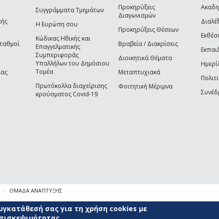
Προκηρύξεις
Ακαδη
Συγγράμματα Τμημάτων
Διαγωνισμών
κής
Διαλέξ
Η Ευρώπη σου
Προκηρύξεις Θέσεων
Εκθέσ
Κώδικας Ηθικής και
Σταθμοί
Βραβεία / Διακρίσεις
Επαγγελματικής
Εκπαι
Συμπεριφοράς
Διοικητικά Θέματα
Υπαλλήλων του Δημόσιου
Ημερί
Τομέα
ίας
Μεταπτυχιακά
Πολιτι
Πρωτόκολλα διαχείρισης
Φοιτητική Μέριμνα
Συνέδ
κρούσματος Covid-19
ΟΜΑΔΑ ΑΝΑΠΤΥΞΗΣ
γκατάθεσή σας για τη χρήση cookies με
επισκεψιμότητας.