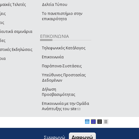
μαϊκές Τελετές
Δελτία Τύπου
εις
Το πανεπιστήμιο στην
επικαιρότητα
εις
δευτικά σεμινάρια
ΕΠΙΚΟΙΝΩΝΙΑ
δες
Τηλεφωνικός Κατάλογος
στικές Εκδηλώσεις
Επικοινωνία
ρια
Παράπονα-Συστάσεις
Υπεύθυνος Προστασίας
Δεδομένων
Δήλωση
Προσβασιμότητας
Επικοινωνία με την Ομάδα
Ανάπτυξης του site
(link sends e-mail)
Συμφωνώ
Διαφωνώ