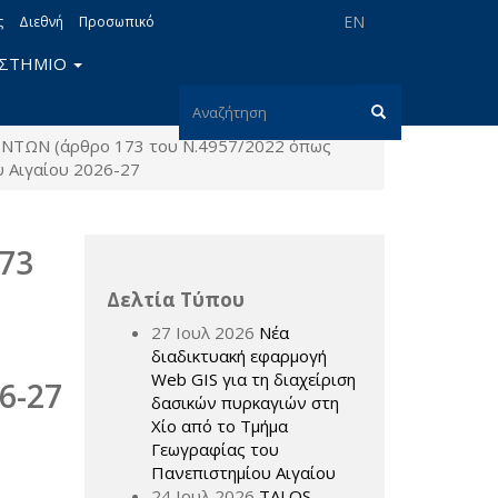
EN
ς
Διεθνή
Προσωπικό
ΙΣΤΗΜΙΟ
Φόρμα
ΩΝ (άρθρο 173 του Ν.4957/2022 όπως
αναζήτησης
Αναζήτηση
υ Αιγαίου 2026-27
73
Δελτία Τύπου
27 Ιουλ 2026
Νέα
διαδικτυακή εφαρμογή
Web GIS για τη διαχείριση
6-27
δασικών πυρκαγιών στη
Χίο από το Τμήμα
Γεωγραφίας του
Πανεπιστημίου Αιγαίου
24 Ιουλ 2026
TALOS –