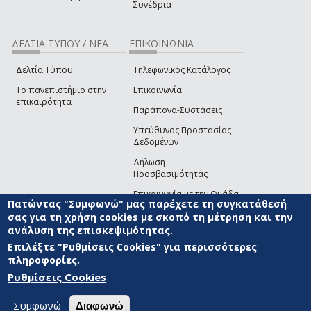
Συνέδρια
ΔΕΛΤΙΑ ΤΥΠΟΥ / ΝΕΑ
ΕΠΙΚΟΙΝΩΝΙΑ
Δελτία Τύπου
Τηλεφωνικός Κατάλογος
Το πανεπιστήμιο στην
Επικοινωνία
επικαιρότητα
Παράπονα-Συστάσεις
Υπεύθυνος Προστασίας
Δεδομένων
Δήλωση
Προσβασιμότητας
Επικοινωνία με την Ομάδα
Πατώντας "Συμφωνώ" μας παρέχετε τη συγκατάθεσή
Ανάπτυξης του site
(link sends e-mail)
σας για τη χρήση cookies με σκοπό τη μέτρηση και την
ανάλυση της επισκεψιμότητας.
© ΠΑΝΕΠΙΣΤΗΜΙΟ ΑΙΓΑΙΟΥ
ΟΡΟΙ ΧΡΗΣΗΣ
ΠΟΛΙΤΙΚΗ COOKIES
ΟΜΑΔΑ
ΑΝΑΠΤΥΞΗΣ
Επιλέξτε "Ρυθμίσεις Cookies" για περισσότερες
πληροφορίες.
Ρυθμίσεις Cookies
Συμφωνώ
Διαφωνώ