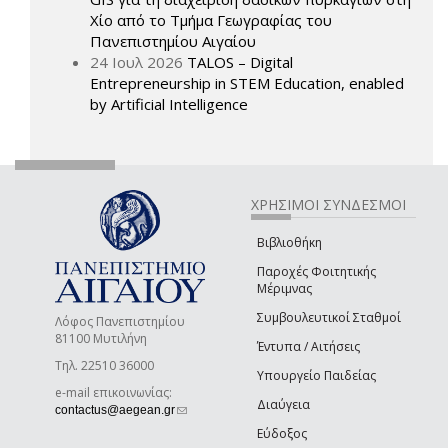
Χίο από το Τμήμα Γεωγραφίας του
Πανεπιστημίου Αιγαίου
24 Ιουλ 2026
TALOS – Digital
Entrepreneurship in STEM Education, enabled
by Artificial Intelligence
ΧΡΗΣΙΜΟΙ ΣΥΝΔΕΣΜΟΙ
Βιβλιοθήκη
Παροχές Φοιτητικής
Μέριμνας
Συμβουλευτικοί Σταθμοί
Λόφος Πανεπιστημίου
81100 Μυτιλήνη
Έντυπα / Αιτήσεις
Τηλ. 22510 36000
Υπουργείο Παιδείας
e-mail επικοινωνίας:
Διαύγεια
(link sends e-mail)
contactus@aegean.gr
Εύδοξος