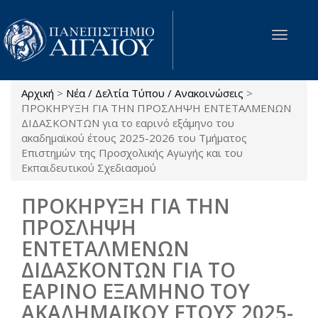
Παράκαμψη προς το κυρίως περιεχόμενο
Toggle
navigat
Αρχική
>
Νέα / Δελτία Τύπου / Ανακοινώσεις
>
Είστε εδώ
ΠΡΟΚΗΡΥΞΗ ΓΙΑ ΤΗΝ ΠΡΟΣΛΗΨΗ ΕΝΤΕΤΑΛΜΕΝΩΝ
ΔΙΔΑΣΚΟΝΤΩΝ για το εαρινό εξάμηνο του
ακαδημαϊκού έτους 2025-2026 του Τμήματος
Επιστημών της Προσχολικής Αγωγής και του
Εκπαιδευτικού Σχεδιασμού
ΠΡΟΚΗΡΥΞΗ ΓΙΑ ΤΗΝ
ΠΡΟΣΛΗΨΗ
ΕΝΤΕΤΑΛΜΕΝΩΝ
ΔΙΔΑΣΚΟΝΤΩΝ ΓΙΑ ΤΟ
ΕΑΡΙΝΟ ΕΞΑΜΗΝΟ ΤΟΥ
ΑΚΑΔΗΜΑΪΚΟΥ ΕΤΟΥΣ 2025-