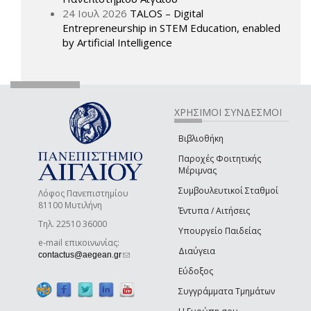
24 Ιουλ 2026
TALOS – Digital
Entrepreneurship in STEM Education, enabled
by Artificial Intelligence
ΧΡΗΣΙΜΟΙ ΣΥΝΔΕΣΜΟΙ
Βιβλιοθήκη
Παροχές Φοιτητικής
Μέριμνας
Συμβουλευτικοί Σταθμοί
Λόφος Πανεπιστημίου
81100 Μυτιλήνη
Έντυπα / Αιτήσεις
Τηλ. 22510 36000
Υπουργείο Παιδείας
e-mail επικοινωνίας:
Διαύγεια
(link sends e-mail)
contactus@aegean.gr
Εύδοξος
Συγγράμματα Τμημάτων