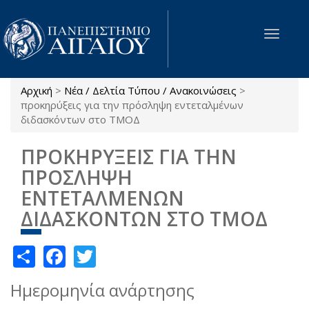
Παράκαμψη προς το κυρίως περιεχόμενο
Toggle
navigat
Αρχική
>
Νέα / Δελτία Τύπου / Ανακοινώσεις
>
Είστε εδώ
προκηρύξεις για την πρόσληψη εντεταλμένων
διδασκόντων στο ΤΜΟΔ
ΠΡΟΚΗΡΥΞΕΙΣ ΓΙΑ ΤΗΝ
ΠΡΟΣΛΗΨΗ
ΕΝΤΕΤΑΛΜΕΝΩΝ
ΔΙΔΑΣΚΟΝΤΩΝ ΣΤΟ ΤΜΟΔ
Share
Facebook
Twitter
Ημερομηνία ανάρτησης