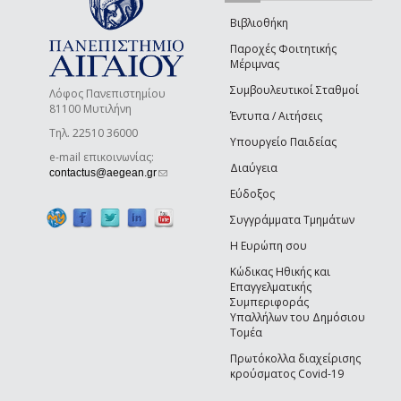
Βιβλιοθήκη
Παροχές Φοιτητικής
Μέριμνας
Συμβουλευτικοί Σταθμοί
Λόφος Πανεπιστημίου
81100 Μυτιλήνη
Έντυπα / Αιτήσεις
Τηλ. 22510 36000
Υπουργείο Παιδείας
e-mail επικοινωνίας:
Διαύγεια
(link sends e-mail)
contactus@aegean.gr
Εύδοξος
Συγγράμματα Τμημάτων
Η Ευρώπη σου
Κώδικας Ηθικής και
Επαγγελματικής
Συμπεριφοράς
Υπαλλήλων του Δημόσιου
Τομέα
Πρωτόκολλα διαχείρισης
κρούσματος Covid-19